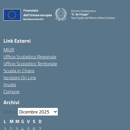
Istituto Comprensivo
"E. De Filippo"
Sant'Egidio del Monte Albino/Corbara
Link Esterni
MIUR
Ufficio Scolastico Regionale
Ufficio Scolastico Territoriale
Scuola in Chiaro
Iscrizioni On Line
Invalsi
Comune
Archivi
Archivi
L
M
M
G
V
S
D
1
2
3
4
5
6
7