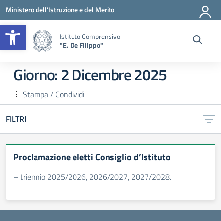
Vai ai contenuti
Vai al menu di navigazione
Vai al footer
Ministero dell'Istruzione e del Merito
Apri la barra degli strumenti
Istituto Comprensivo
"E. De Filippo"
Giorno:
2 Dicembre 2025
Stampa / Condividi
FILTRI
Proclamazione eletti Consiglio d’Istituto
– triennio 2025/2026, 2026/2027, 2027/2028.