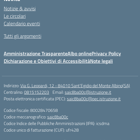
Notizie & avvisi
Le circolari
Calendario eventi
Tutti gli argomenti
Amministrazione Trasparente
Albo online
Privacy Policy
Dichiarazione e Obiettivi di Accessibilità
Note legali
Indirizzo:
Via G. Leopardi, 12 - 84010 Sant’Egidio del Monte Albino(SA)
Centralino:
0815152203
Email:
saic8ba00c@istruzione.it
Posta elettronica certificata (PEC):
saic8ba00c@pec.istruzione.it
Codice fiscale: 80028470658
Codice meccanografico:
saic8ba00c
Codice Indice delle Pubbliche Amministrazioni (IPA): icsdma
Codice unico di fatturazione (CUF): ufr428