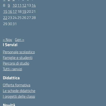
8
9
10
11
12
13
14
15
16
17
18
19
20
21
22
23
24
25
26
27
28
29
30
31
Dicembre 2025
« Nov
Gen »
I Servizi
Personale scolastico
Famiglie e studenti
Percorsi di studio
Tutti i servizi
Didattica
Offerta formativa
Le schede didattiche
I progetti delle classi
Novità