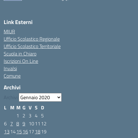
Link Esterni
MIUR
Ufficio Scolastico Regionale
Ufficio Scolastico Territoriale
Scuola in Chiaro
Iscrizioni On Line
Invalsi
Comune
Archivi
Archivi
L
M
M
G
V
S
D
1
2
3
4
5
6
7
8
9
10
11
12
13
14
15
16
17
18
19