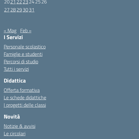
20
21
22
23
24
25
26
27
28
29
30
31
Gennaio 2020
« Mag
Feb »
I Servizi
Personale scolastico
Famiglie e studenti
Percorsi di studio
Tutti i servizi
Didattica
Offerta formativa
Le schede didattiche
I progetti delle classi
Novità
Notizie & avvisi
Le circolari