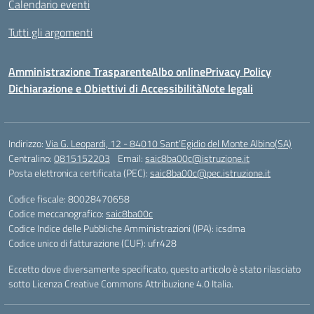
Calendario eventi
Tutti gli argomenti
Amministrazione Trasparente
Albo online
Privacy Policy
Dichiarazione e Obiettivi di Accessibilità
Note legali
Indirizzo:
Via G. Leopardi, 12 - 84010 Sant’Egidio del Monte Albino(SA)
Centralino:
0815152203
Email:
saic8ba00c@istruzione.it
Posta elettronica certificata (PEC):
saic8ba00c@pec.istruzione.it
Codice fiscale: 80028470658
Codice meccanografico:
saic8ba00c
Codice Indice delle Pubbliche Amministrazioni (IPA): icsdma
Codice unico di fatturazione (CUF): ufr428
Eccetto dove diversamente specificato, questo articolo è stato rilasciato
sotto Licenza Creative Commons Attribuzione 4.0 Italia.