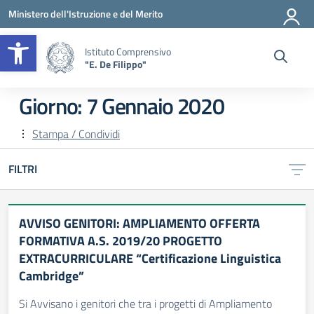
Vai ai contenuti
Vai al menu di navigazione
Vai al footer
Ministero dell'Istruzione e del Merito
Apri la barra degli strumenti
Istituto Comprensivo
"E. De Filippo"
Giorno:
7 Gennaio 2020
Stampa / Condividi
FILTRI
AVVISO GENITORI: AMPLIAMENTO OFFERTA
FORMATIVA A.S. 2019/20 PROGETTO
EXTRACURRICULARE “Certificazione Linguistica
Cambridge”
Si Avvisano i genitori che tra i progetti di Ampliamento