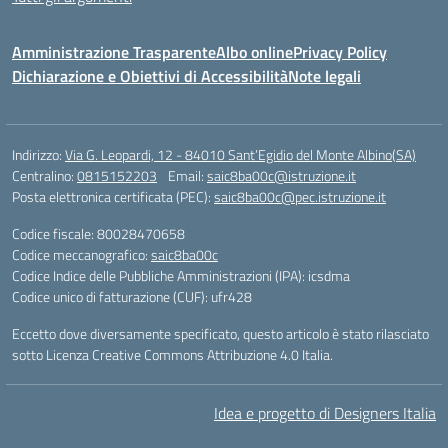
Amministrazione Trasparente
Albo online
Privacy Policy
Dichiarazione e Obiettivi di Accessibilità
Note legali
Indirizzo:
Via G. Leopardi, 12 - 84010 Sant’Egidio del Monte Albino(SA)
Centralino:
0815152203
Email:
saic8ba00c@istruzione.it
Posta elettronica certificata (PEC):
saic8ba00c@pec.istruzione.it
Codice fiscale: 80028470658
Codice meccanografico:
saic8ba00c
Codice Indice delle Pubbliche Amministrazioni (IPA): icsdma
Codice unico di fatturazione (CUF): ufr428
Eccetto dove diversamente specificato, questo articolo è stato rilasciato
sotto Licenza Creative Commons Attribuzione 4.0 Italia.
Idea e progetto di Designers Italia