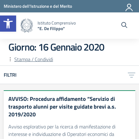
Vai ai contenuti
Vai al menu di navigazione
Vai al footer
Ministero dell'Istruzione e del Merito
Apri la barra degli strumenti
Istituto Comprensivo
"E. De Filippo"
Giorno:
16 Gennaio 2020
Stampa / Condividi
FILTRI
AVVISO: Procedura affidamento “Servizio di
trasporto alunni per visite guidate brevi a.s.
2019/2020
Avviso esplorativo per la ricerca di manifestazione di
interesse e individuazione di Operatori economici da