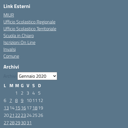
Link Esterni
MIUR
Ufficio Scolastico Regionale
Ufficio Scolastico Territoriale
Scuola in Chiaro
Iscrizioni On Line
Invalsi
Comune
Archivi
Archivi
L
M
M
G
V
S
D
1
2
3
4
5
6
7
8
9
10
11
12
13
14
15
16
17
18
19
20
21
22
23
24
25
26
27
28
29
30
31