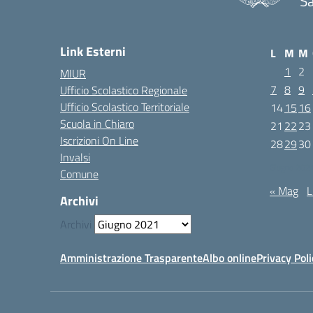
Sa
Link Esterni
L
M
M
1
2
MIUR
7
8
9
Ufficio Scolastico Regionale
Ufficio Scolastico Territoriale
14
15
16
Scuola in Chiaro
21
22
23
Iscrizioni On Line
28
29
30
Invalsi
Giugno 202
Comune
« Mag
L
Archivi
Archivi
Amministrazione Trasparente
Albo online
Privacy Poli