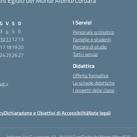
nt'Egidio del Monte Albino/Corbara
I Servizi
G
V
S
D
3
4
5
6
Personale scolastico
10
11
12
13
Famiglie e studenti
Percorsi di studio
17
18
19
20
Tutti i servizi
24
25
26
27
Didattica
1
Offerta formativa
Le schede didattiche
ug »
I progetti delle classi
cy
Dichiarazione e Obiettivi di Accessibilità
Note legali
Indirizzo:
Via G. Leopardi, 12 - 84010 Sant’Egidio del Monte Albino(SA)