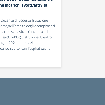
e incarichi svolti/attività
cente di Codesta Istituzione
noma,nell’ambito degli adempimenti
te anno scolastico, è invitato ad
O.: saic8ba00c@istruzione.it, entro
giugno 2021,una relazione
arico svolto, con l’esplicitazione