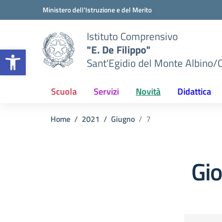
Vai ai contenuti
Vai al menu di navigazione
Vai al footer
Ministero dell'Istruzione e del Merito
Istituto Comprensivo
"E. De Filippo"
Apri la barra degli strumenti
Sant'Egidio del Monte Albino/
Scuola
Servizi
Novità
Didattica
Home
2021
Giugno
7
Gi