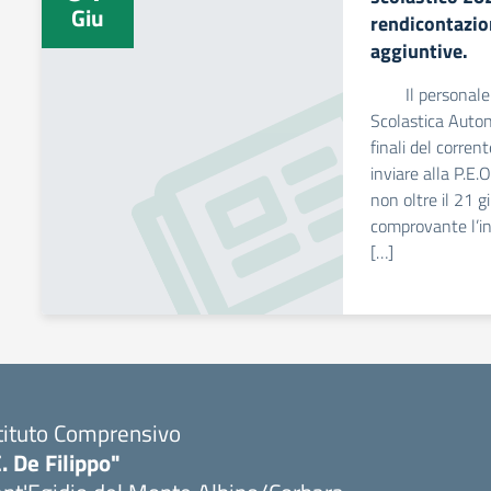
Giu
rendicontazion
aggiuntive.
Il personale Do
Scolastica Auto
finali del corren
inviare alla P.E.
non oltre il 21 
comprovante l’inc
[…]
tituto Comprensivo
. De Filippo"