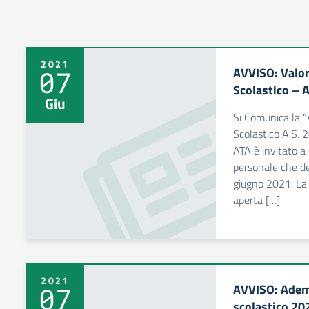
2021
AVVISO: Valor
07
Scolastico – 
Giu
Si Comunica la “
Scolastico A.S. 
ATA è invitato a
personale che de
giugno 2021. La 
aperta […]
2021
AVVISO: Adem
07
scolastico 20