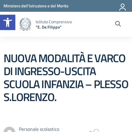
Vai ai contenuti
Vai al menu di navigazione
Vai al footer
Ministero dell'Istruzione e del Merito
Apri la barra degli strumenti
Istituto Comprensivo
"E. De Filippo"
NUOVA MODALITÀ E VARCO
DI INGRESSO-USCITA
SCUOLA INFANZIA – PLESSO
S.LORENZO.
Personale scolastico