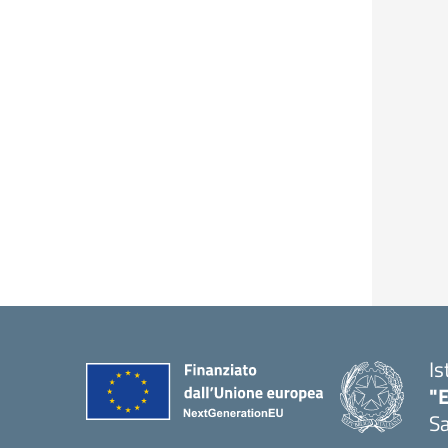
Is
"E
Sa