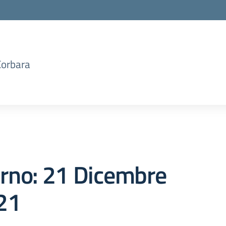
Corbara
orno:
21 Dicembre
21