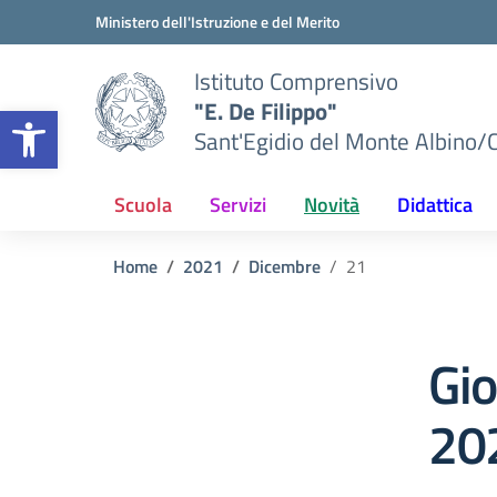
Vai ai contenuti
Vai al menu di navigazione
Vai al footer
Ministero dell'Istruzione e del Merito
Istituto Comprensivo
"E. De Filippo"
Apri la barra degli strumenti
Sant'Egidio del Monte Albino/
Scuola
Servizi
Novità
Didattica
Home
2021
Dicembre
21
Gi
20