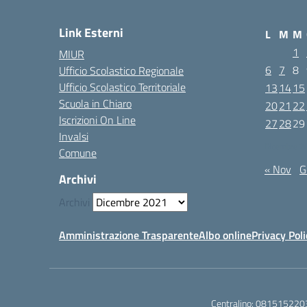
Link Esterni
L
M
M
1
MIUR
6
7
8
Ufficio Scolastico Regionale
Ufficio Scolastico Territoriale
13
14
15
Scuola in Chiaro
20
21
22
Iscrizioni On Line
27
28
29
Invalsi
Dicembre 2
Comune
« Nov
G
Archivi
Archivi
Amministrazione Trasparente
Albo online
Privacy Poli
Centralino:
081515220