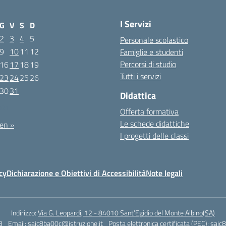
I Servizi
G
V
S
D
2
3
4
5
Personale scolastico
9
10
11
12
Famiglie e studenti
Percorsi di studio
16
17
18
19
Tutti i servizi
23
24
25
26
30
31
Didattica
021
Offerta formativa
Le schede didattiche
en »
I progetti delle classi
cy
Dichiarazione e Obiettivi di Accessibilità
Note legali
Indirizzo:
Via G. Leopardi, 12 - 84010 Sant’Egidio del Monte Albino(SA)
3
Email:
saic8ba00c@istruzione.it
Posta elettronica certificata (PEC):
saic8