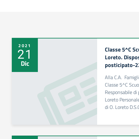
2021
Classe 5^C Sc
21
Loreto. Dispo
Dic
posticipato-
Alla C.A. Famigli
Classe 5^C Scuol
Responsabile di 
Loreto Personale
di O. Loreto D.S.