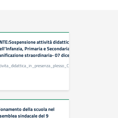
E:Sospensione attività didattica in presenza
ell’Infanzia, Primaria e Secondaria-Plesso
anificazione straordinaria- 07 dicembre 2021.
tivita_didattica_in_presenza_plesso_Corbara_7_dic_21
onamento della scuola nel
ssemblea sindacale del 9