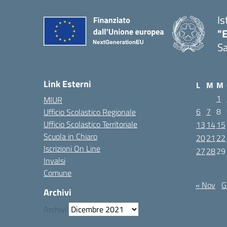
Is
"E
Sa
Link Esterni
L
M
M
1
MIUR
6
7
8
Ufficio Scolastico Regionale
Ufficio Scolastico Territoriale
13
14
15
Scuola in Chiaro
20
21
22
Iscrizioni On Line
27
28
29
Invalsi
Dicembre 2
Comune
« Nov
G
Archivi
Archivi