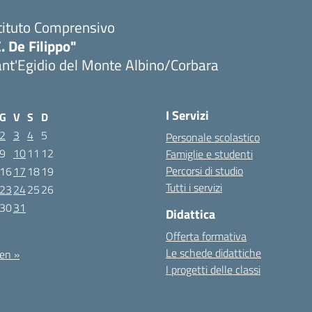
tituto Comprensivo
. De Filippo"
nt'Egidio del Monte Albino/Corbara
I Servizi
G
V
S
D
2
3
4
5
Personale scolastico
9
10
11
12
Famiglie e studenti
Percorsi di studio
16
17
18
19
Tutti i servizi
23
24
25
26
30
31
Didattica
021
Offerta formativa
Le schede didattiche
en »
I progetti delle classi