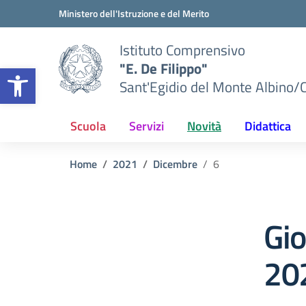
Vai ai contenuti
Vai al menu di navigazione
Vai al footer
Ministero dell'Istruzione e del Merito
Istituto Comprensivo
"E. De Filippo"
Apri la barra degli strumenti
Sant'Egidio del Monte Albino/
Scuola
Servizi
Novità
Didattica
Home
2021
Dicembre
6
Gi
20