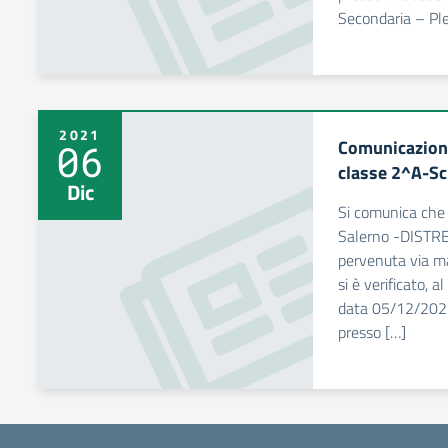
Secondaria – Pl
2021
Comunicazione
06
classe 2^A-Sc
Dic
Si comunica che i
Salerno -DIST
pervenuta via m
si è verificato, 
data 05/12/2021,
presso […]