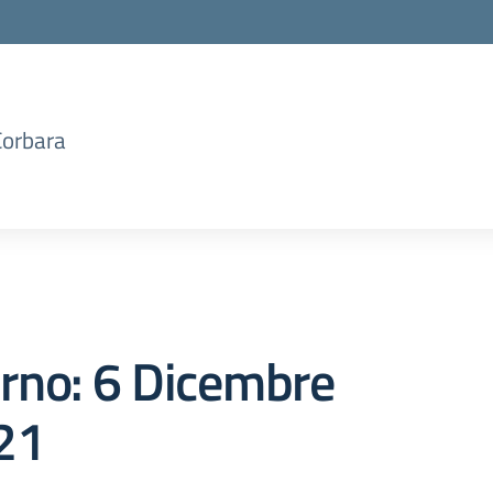
Corbara
orno:
6 Dicembre
21