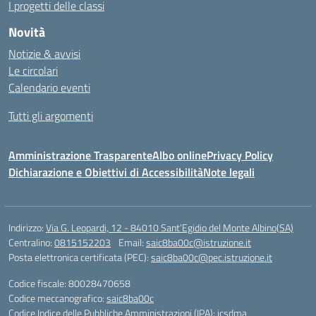
I progetti delle classi
Novità
Notizie & avvisi
Le circolari
Calendario eventi
Tutti gli argomenti
Amministrazione Trasparente
Albo online
Privacy Policy
Dichiarazione e Obiettivi di Accessibilità
Note legali
Indirizzo:
Via G. Leopardi, 12 - 84010 Sant’Egidio del Monte Albino(SA)
Centralino:
0815152203
Email:
saic8ba00c@istruzione.it
Posta elettronica certificata (PEC):
saic8ba00c@pec.istruzione.it
Codice fiscale: 80028470658
Codice meccanografico:
saic8ba00c
Codice Indice delle Pubbliche Amministrazioni (IPA): icsdma