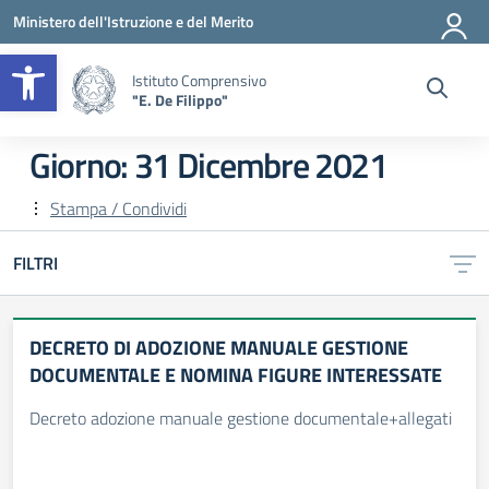
Vai ai contenuti
Vai al menu di navigazione
Vai al footer
Ministero dell'Istruzione e del Merito
Apri la barra degli strumenti
Istituto Comprensivo
"E. De Filippo"
Giorno:
31 Dicembre 2021
Stampa / Condividi
FILTRI
DECRETO DI ADOZIONE MANUALE GESTIONE
DOCUMENTALE E NOMINA FIGURE INTERESSATE
Decreto adozione manuale gestione documentale+allegati