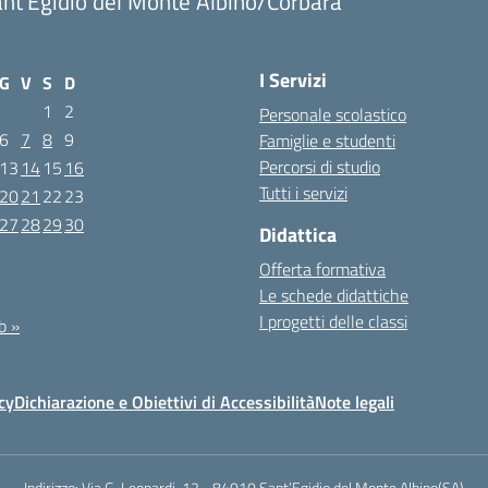
nt'Egidio del Monte Albino/Corbara
I Servizi
G
V
S
D
1
2
Personale scolastico
6
7
8
9
Famiglie e studenti
Percorsi di studio
13
14
15
16
Tutti i servizi
20
21
22
23
27
28
29
30
Didattica
Offerta formativa
22
Le schede didattiche
I progetti delle classi
b »
cy
Dichiarazione e Obiettivi di Accessibilità
Note legali
Indirizzo:
Via G. Leopardi, 12 - 84010 Sant’Egidio del Monte Albino(SA)