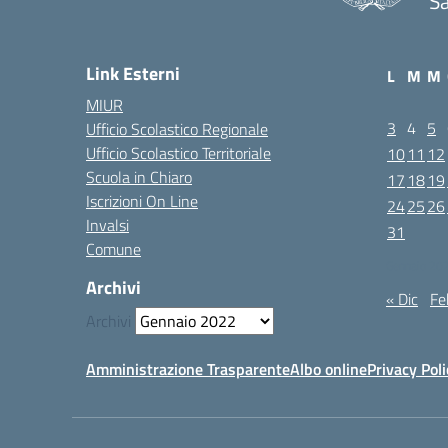
Sa
Link Esterni
L
M
M
MIUR
3
4
5
Ufficio Scolastico Regionale
Ufficio Scolastico Territoriale
10
11
12
Scuola in Chiaro
17
18
19
Iscrizioni On Line
24
25
26
Invalsi
31
Comune
Gennaio 20
Archivi
« Dic
Fe
Archivi
Amministrazione Trasparente
Albo online
Privacy Poli