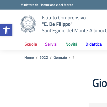
Vai ai contenuti
Vai al menu di navigazione
Vai al footer
Ministero dell'Istruzione e del Merito
Istituto Comprensivo
"E. De Filippo"
Apri la barra degli strumenti
Sant'Egidio del Monte Albino/
Scuola
Servizi
Novità
Didattica
Home
2022
Gennaio
7
Gi