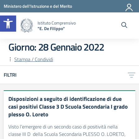
Vai ai contenuti
Vai al menu di navigazione
Vai al footer
Ministero dell'Istruzione e del Merito
Apri la barra degli strumenti
Istituto Comprensivo
"E. De Filippo"
Giorno:
28 Gennaio 2022
Stampa / Condividi
FILTRI
Disposizioni a seguito di identificazione di due
casi positivi Classe 3 D Scuola Secondaria I grado
plesso O. Loreto
Visto l’emergere di un secondo caso di positività nella
classe III D della Scuola Secondaria PLESSO O. LORETO,