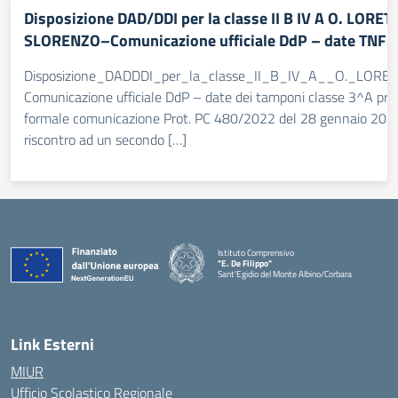
Disposizione DAD/DDI per la classe II B IV A O. LORE
SLORENZO–Comunicazione ufficiale DdP – date TNF
Disposizione_DADDDI_per_la_classe_II_B_IV_A__O._LO
Comunicazione ufficiale DdP – date dei tamponi classe 3^A 
formale comunicazione Prot. PC 480/2022 del 28 gennaio 2022,
riscontro ad un secondo […]
Istituto Comprensivo
"E. De Filippo"
Sant'Egidio del Monte Albino/Corbara
Link Esterni
MIUR
Ufficio Scolastico Regionale