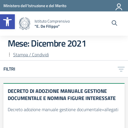
Vai ai contenuti
Vai al menu di navigazione
Vai al footer
Ministero dell'Istruzione e del Merito
Apri la barra degli strumenti
Istituto Comprensivo
"E. De Filippo"
Mese:
Dicembre 2021
Stampa / Condividi
FILTRI
DECRETO DI ADOZIONE MANUALE GESTIONE
DOCUMENTALE E NOMINA FIGURE INTERESSATE
Decreto adozione manuale gestione documentale+allegati