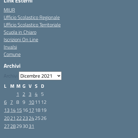
Link Esterni
MIUR
Ufficio Scolastico Regionale
Ufficio Scolastico Territoriale
Scuola in Chiaro
Iscrizioni On Line
Invalsi
Comune
Archivi
Archivi
L
M
M
G
V
S
D
1
2
3
4
5
6
7
8
9
10
11
12
13
14
15
16
17
18
19
20
21
22
23
24
25
26
27
28
29
30
31
Dicembre 2021