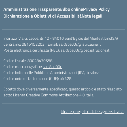
Amministrazione Trasparente
Albo online
Privacy Policy
Dichiarazione e Obiettivi di Accessibilità
Note legali
Indirizzo:
Via G. Leopardi, 12 - 84010 Sant’Egidio del Monte Albino(SA)
Centralino:
0815152203
Email:
saic8ba00c@istruzione.it
Posta elettronica certificata (PEC):
saic8ba00c@pec.istruzione.it
Codice fiscale: 80028470658
Codice meccanografico:
saic8ba00c
Codice Indice delle Pubbliche Amministrazioni (IPA): icsdma
Codice unico di fatturazione (CUF): ufr428
Eccetto dove diversamente specificato, questo articolo è stato rilasciato
sotto Licenza Creative Commons Attribuzione 4.0 Italia.
Idea e progetto di Designers Italia