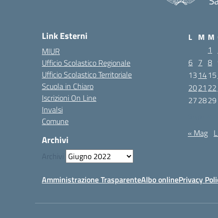
Sa
Link Esterni
L
M
M
1
MIUR
6
7
8
Ufficio Scolastico Regionale
Ufficio Scolastico Territoriale
13
14
15
Scuola in Chiaro
20
21
22
Iscrizioni On Line
27
28
29
Invalsi
Giugno 202
Comune
« Mag
L
Archivi
Archivi
Amministrazione Trasparente
Albo online
Privacy Poli