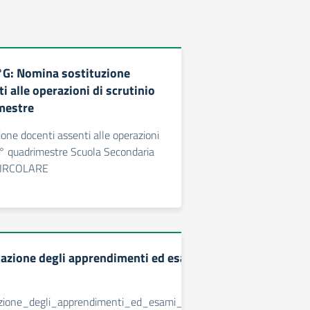
°G: Nomina sostituzione
i alle operazioni di scrutinio
mestre
one docenti assenti alle operazioni
 2° quadrimestre Scuola Secondaria
 CIRCOLARE
zione degli apprendimenti ed esami di stato degli alunni 
tazione_degli_apprendimenti_ed_esami_di_stato_degli_alunni_e_