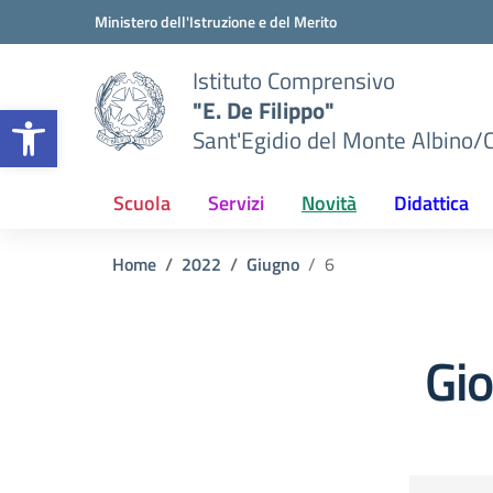
Vai ai contenuti
Vai al menu di navigazione
Vai al footer
Ministero dell'Istruzione e del Merito
Istituto Comprensivo
"E. De Filippo"
Apri la barra degli strumenti
Sant'Egidio del Monte Albino/
Scuola
Servizi
Novità
Didattica
Home
2022
Giugno
6
Gi