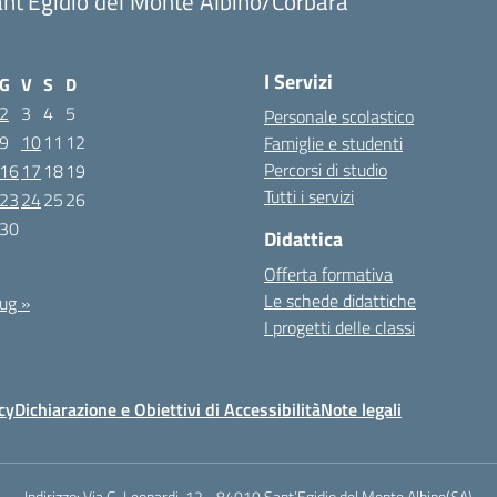
nt'Egidio del Monte Albino/Corbara
I Servizi
G
V
S
D
2
3
4
5
Personale scolastico
9
10
11
12
Famiglie e studenti
Percorsi di studio
16
17
18
19
Tutti i servizi
23
24
25
26
30
Didattica
2
Offerta formativa
Le schede didattiche
ug »
I progetti delle classi
cy
Dichiarazione e Obiettivi di Accessibilità
Note legali
Indirizzo:
Via G. Leopardi, 12 - 84010 Sant’Egidio del Monte Albino(SA)