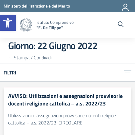
Vai ai contenuti
Vai al menu di navigazione
Vai al footer
Ministero dell'Istruzione e del Merito
Apri la barra degli strumenti
Istituto Comprensivo
"E. De Filippo"
Giorno:
22 Giugno 2022
Stampa / Condividi
FILTRI
AVVISO: Utilizzazioni e assegnazioni provvisorie
docenti religione cattolica – a.s. 2022/23
Utilizzazioni e assegnazioni provvisorie docenti religioe
cattolica – a.s. 2022/23: CIRCOLARE