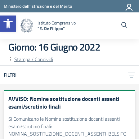
Vai ai contenuti
Vai al menu di navigazione
Vai al footer
Ministero dell'Istruzione e del Merito
Apri la barra degli strumenti
Istituto Comprensivo
"E. De Filippo"
Giorno:
16 Giugno 2022
Stampa / Condividi
FILTRI
AVVISO: Nomine sostituzione docenti assenti
esami/scrutinio finali
Si Comunicano le Nomine sostituzione docenti assenti
esami/scrutinio finali:
NOMINA_SOSTITUZIONE_DOCENTI_ASSENTI-BELSITO