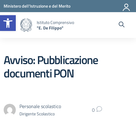
Vai ai contenuti
Vai al menu di navigazione
Vai al footer
Ministero dell'Istruzione e del Merito
Apri la barra degli strumenti
Istituto Comprensivo
"E. De Filippo"
Avviso: Pubblicazione
documenti PON
Personale scolastico
0
Dirigente Scolastico