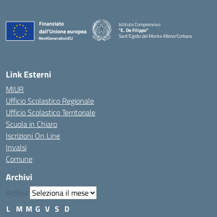
Istituto Comprensivo
"E. De Filippo"
Sant'Egidio del Monte Albino/Corbara
Link Esterni
MIUR
Ufficio Scolastico Regionale
Ufficio Scolastico Territoriale
Scuola in Chiaro
Iscrizioni On Line
Invalsi
Comune
Archivi
Archivi
L
M
M
G
V
S
D