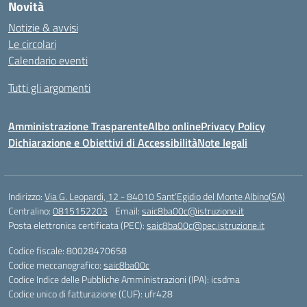
Novità
Notizie & avvisi
Le circolari
Calendario eventi
Tutti gli argomenti
Amministrazione Trasparente
Albo online
Privacy Policy
Dichiarazione e Obiettivi di Accessibilità
Note legali
Indirizzo:
Via G. Leopardi, 12 - 84010 Sant’Egidio del Monte Albino(SA)
Centralino:
0815152203
Email:
saic8ba00c@istruzione.it
Posta elettronica certificata (PEC):
saic8ba00c@pec.istruzione.it
Codice fiscale: 80028470658
Codice meccanografico:
saic8ba00c
Codice Indice delle Pubbliche Amministrazioni (IPA): icsdma
Codice unico di fatturazione (CUF): ufr428