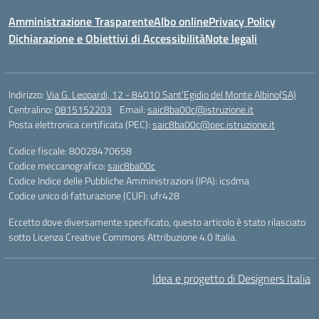
Amministrazione Trasparente
Albo online
Privacy Policy
Dichiarazione e Obiettivi di Accessibilità
Note legali
Indirizzo:
Via G. Leopardi, 12 - 84010 Sant’Egidio del Monte Albino(SA)
Centralino:
0815152203
Email:
saic8ba00c@istruzione.it
Posta elettronica certificata (PEC):
saic8ba00c@pec.istruzione.it
Codice fiscale: 80028470658
Codice meccanografico:
saic8ba00c
Codice Indice delle Pubbliche Amministrazioni (IPA): icsdma
Codice unico di fatturazione (CUF): ufr428
Eccetto dove diversamente specificato, questo articolo è stato rilasciato
sotto Licenza Creative Commons Attribuzione 4.0 Italia.
Idea e progetto di Designers Italia