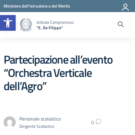
Vai ai contenuti
Vai al menu di navigazione
Vai al footer
Ministero dell'Istruzione e del Merito
Apri la barra degli strumenti
Istituto Comprensivo
"E. De Filippo"
Partecipazione all’evento
“Orchestra Verticale
dell’Agro”
Personale scolastico
0
Dirigente Scolastico