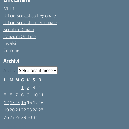
MIUR
Ufficio Scolastico Regionale
Ufficio Scolastico Territoriale
Scuola in Chiaro
Iscrizioni On Line
Invalsi
Comune
Archivi
Archivi
L
M
M
G
V
S
D
1
2
3
4
5
6
7
8
9
10
11
12
13
14
15
16
17
18
19
20
21
22
23
24
25
26
27
28
29
30
31
Dicembre 2022