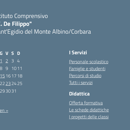
tituto Comprensivo
. De Filippo"
nt'Egidio del Monte Albino/Corbara
I Servizi
G
V
S
D
1
2
3
4
Personale scolastico
8
9
10
11
Famiglie e studenti
Percorsi di studio
15
16
17
18
Tutti i servizi
22
23
24
25
29
30
31
Didattica
022
Offerta formativa
Le schede didattiche
en »
I progetti delle classi