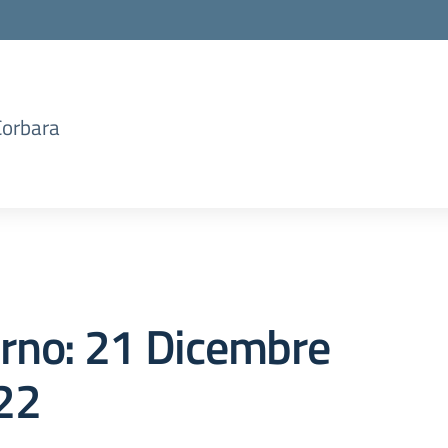
Corbara
orno:
21 Dicembre
22