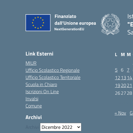
Is
"E
Sa
Link Esterni
L
M
M
MIUR
5
6
7
Ufficio Scolastico Regionale
Ufficio Scolastico Territoriale
12
13
14
Scuola in Chiaro
19
20
21
Iscrizioni On Line
26
27
28
Invalsi
Dicembre 2
Comune
« Nov
G
Archivi
Archivi