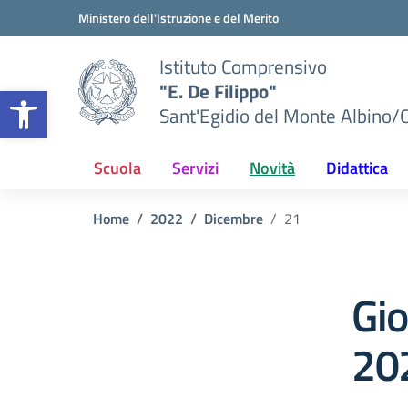
Vai ai contenuti
Vai al menu di navigazione
Vai al footer
Ministero dell'Istruzione e del Merito
Istituto Comprensivo
"E. De Filippo"
Apri la barra degli strumenti
Sant'Egidio del Monte Albino/
Scuola
Servizi
Novità
Didattica
Home
2022
Dicembre
21
Gi
20