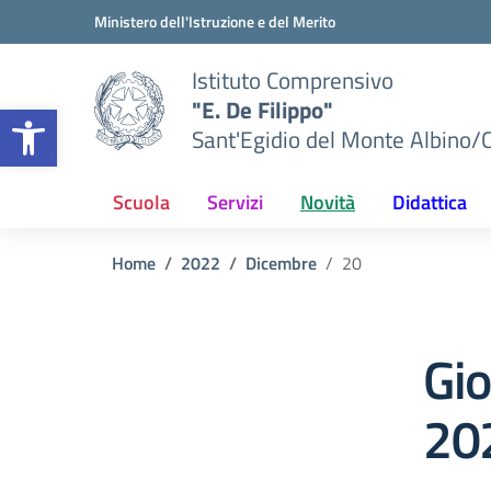
Vai ai contenuti
Vai al menu di navigazione
Vai al footer
Ministero dell'Istruzione e del Merito
Istituto Comprensivo
"E. De Filippo"
Apri la barra degli strumenti
Sant'Egidio del Monte Albino/
Scuola
Servizi
Novità
Didattica
Home
2022
Dicembre
20
Gi
20