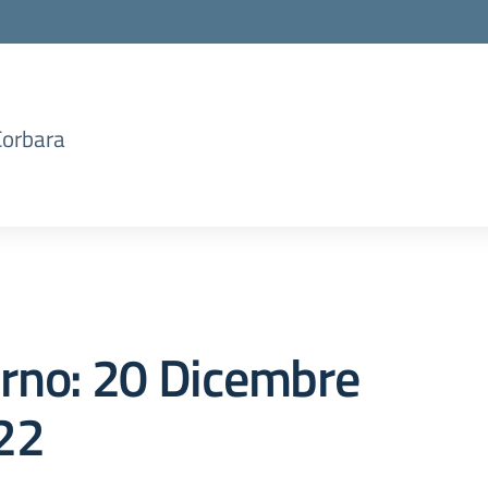
Corbara
orno:
20 Dicembre
22