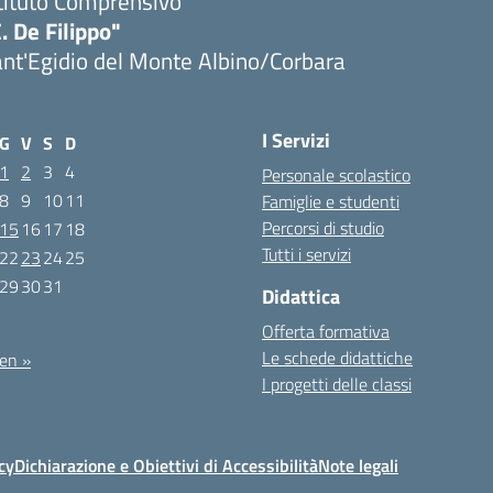
tituto Comprensivo
. De Filippo"
nt'Egidio del Monte Albino/Corbara
I Servizi
G
V
S
D
1
2
3
4
Personale scolastico
8
9
10
11
Famiglie e studenti
Percorsi di studio
15
16
17
18
Tutti i servizi
22
23
24
25
29
30
31
Didattica
022
Offerta formativa
Le schede didattiche
en »
I progetti delle classi
cy
Dichiarazione e Obiettivi di Accessibilità
Note legali