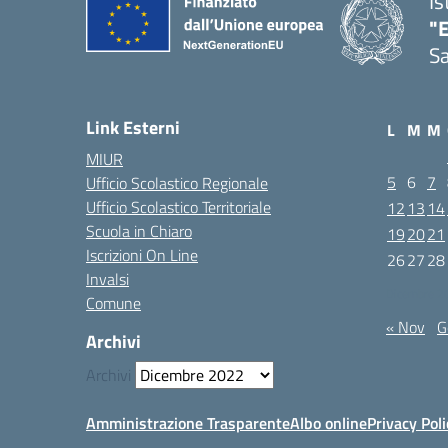
Is
"E
Sa
Link Esterni
L
M
M
MIUR
5
6
7
Ufficio Scolastico Regionale
Ufficio Scolastico Territoriale
12
13
14
Scuola in Chiaro
19
20
21
Iscrizioni On Line
26
27
28
Invalsi
Dicembre 2
Comune
« Nov
G
Archivi
Archivi
Amministrazione Trasparente
Albo online
Privacy Poli