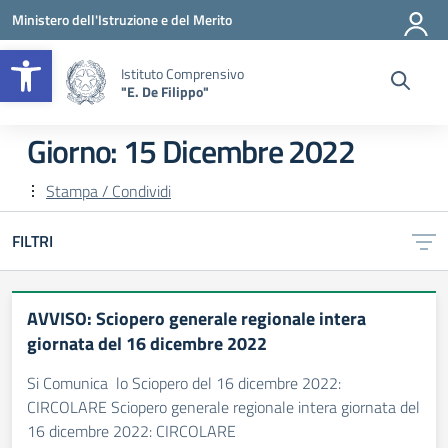
Vai ai contenuti
Vai al menu di navigazione
Vai al footer
Ministero dell'Istruzione e del Merito
Apri la barra degli strumenti
Istituto Comprensivo
"E. De Filippo"
Giorno:
15 Dicembre 2022
Stampa / Condividi
FILTRI
AVVISO: Sciopero generale regionale intera
giornata del 16 dicembre 2022
Si Comunica lo Sciopero del 16 dicembre 2022:
CIRCOLARE Sciopero generale regionale intera giornata del
16 dicembre 2022: CIRCOLARE