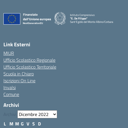
Istituto Comprensivo
"E. De Filippo"
Sant'Egidio del Monte Albino/Corbara
Link Esterni
MIUR
Ufficio Scolastico Regionale
Ufficio Scolastico Territoriale
Scuola in Chiaro
Iscrizioni On Line
Invalsi
Comune
Archivi
Archivi
L
M
M
G
V
S
D