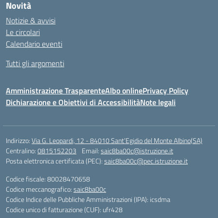
Novità
Notizie & avvisi
Le circolari
Calendario eventi
Tutti gli argomenti
Amministrazione Trasparente
Albo online
Privacy Policy
Dichiarazione e Obiettivi di Accessibilità
Note legali
Indirizzo:
Via G. Leopardi, 12 - 84010 Sant’Egidio del Monte Albino(SA)
Centralino:
0815152203
Email:
saic8ba00c@istruzione.it
Posta elettronica certificata (PEC):
saic8ba00c@pec.istruzione.it
Codice fiscale: 80028470658
Codice meccanografico:
saic8ba00c
Codice Indice delle Pubbliche Amministrazioni (IPA): icsdma
Codice unico di fatturazione (CUF): ufr428