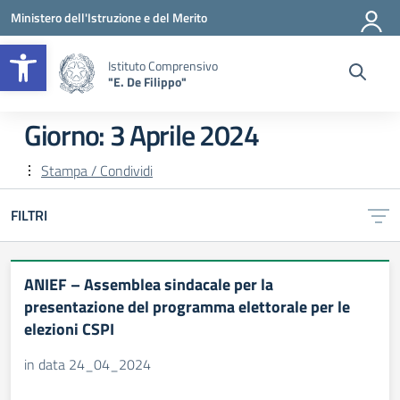
Vai ai contenuti
Vai al menu di navigazione
Vai al footer
Ministero dell'Istruzione e del Merito
Apri la barra degli strumenti
Istituto Comprensivo
"E. De Filippo"
Giorno:
3 Aprile 2024
Stampa / Condividi
FILTRI
ANIEF – Assemblea sindacale per la
presentazione del programma elettorale per le
elezioni CSPI
in data 24_04_2024