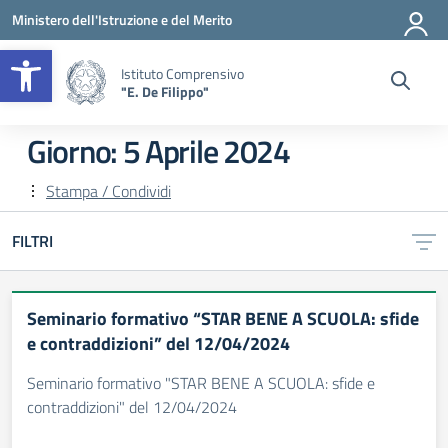
Vai ai contenuti
Vai al menu di navigazione
Vai al footer
Ministero dell'Istruzione e del Merito
Apri la barra degli strumenti
Istituto Comprensivo
"E. De Filippo"
Giorno:
5 Aprile 2024
Stampa / Condividi
FILTRI
Seminario formativo “STAR BENE A SCUOLA: sfide
e contraddizioni” del 12/04/2024
Seminario formativo "STAR BENE A SCUOLA: sfide e
contraddizioni" del 12/04/2024