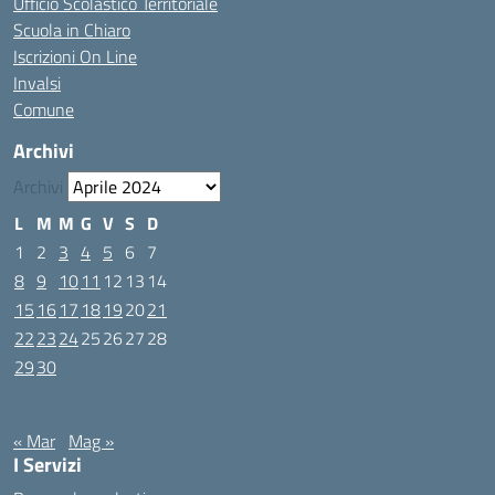
Ufficio Scolastico Territoriale
Scuola in Chiaro
Iscrizioni On Line
Invalsi
Comune
Archivi
Archivi
L
M
M
G
V
S
D
1
2
3
4
5
6
7
8
9
10
11
12
13
14
15
16
17
18
19
20
21
22
23
24
25
26
27
28
29
30
Aprile 2024
« Mar
Mag »
I Servizi