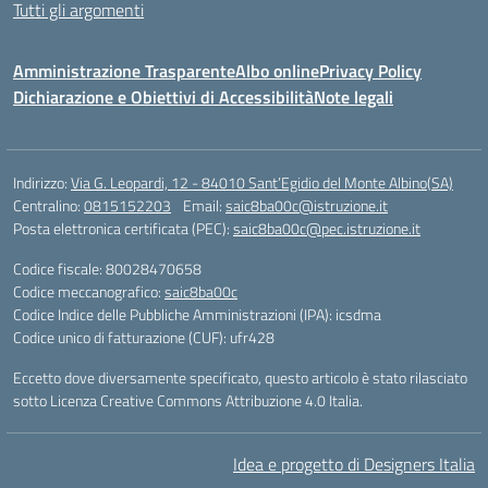
Tutti gli argomenti
Amministrazione Trasparente
Albo online
Privacy Policy
Dichiarazione e Obiettivi di Accessibilità
Note legali
Indirizzo:
Via G. Leopardi, 12 - 84010 Sant’Egidio del Monte Albino(SA)
Centralino:
0815152203
Email:
saic8ba00c@istruzione.it
Posta elettronica certificata (PEC):
saic8ba00c@pec.istruzione.it
Codice fiscale: 80028470658
Codice meccanografico:
saic8ba00c
Codice Indice delle Pubbliche Amministrazioni (IPA): icsdma
Codice unico di fatturazione (CUF): ufr428
Eccetto dove diversamente specificato, questo articolo è stato rilasciato
sotto Licenza Creative Commons Attribuzione 4.0 Italia.
Idea e progetto di Designers Italia