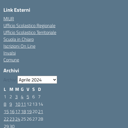
Link Esterni
MIUR
Ufficio Scolastico Regionale
Ufficio Scolastico Territoriale
Scuola in Chiaro
Iscrizioni On Line
Invalsi
Comune
Archivi
Archivi
L
M
M
G
V
S
D
1
2
3
4
5
6
7
8
9
10
11
12
13
14
15
16
17
18
19
20
21
22
23
24
25
26
27
28
29
30