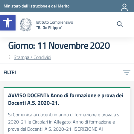
Vai ai contenuti
Vai al menu di navigazione
Vai al footer
Ministero dell'Istruzione e del Merito
Apri la barra degli strumenti
Istituto Comprensivo
"E. De Filippo"
Giorno:
11 Novembre 2020
Stampa / Condividi
FILTRI
AVVISO DOCENTI: Anno di formazione e prova dei
Docenti A.S. 2020-21.
Si Comunica ai docenti in anno di formazione e prova a.s.
2020-21 le Circolari in Allegato: Anno di formazione e
prova dei Docenti, A.S. 2020-21: ISCRIZIONE AI