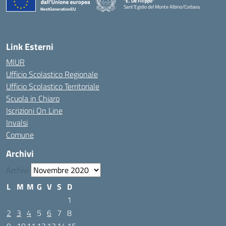
"E. De Filippo"
Sant'Egidio del Monte Albino/Corbara
Link Esterni
MIUR
Ufficio Scolastico Regionale
Ufficio Scolastico Territoriale
Scuola in Chiaro
Iscrizioni On Line
Invalsi
Comune
Archivi
Archivi
L
M
M
G
V
S
D
1
2
3
4
5
6
7
8