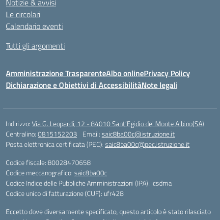
Notizie & avvisi
Le circolari
Calendario eventi
Tutti gli argomenti
Amministrazione Trasparente
Albo online
Privacy Policy
Dichiarazione e Obiettivi di Accessibilità
Note legali
Indirizzo:
Via G. Leopardi, 12 - 84010 Sant’Egidio del Monte Albino(SA)
Centralino:
0815152203
Email:
saic8ba00c@istruzione.it
Posta elettronica certificata (PEC):
saic8ba00c@pec.istruzione.it
Codice fiscale: 80028470658
Codice meccanografico:
saic8ba00c
Codice Indice delle Pubbliche Amministrazioni (IPA): icsdma
Codice unico di fatturazione (CUF): ufr428
Eccetto dove diversamente specificato, questo articolo è stato rilasciato