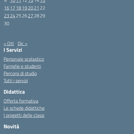
9
10
11
12
13
14
15
16
17
18
19
20
21
22
23
24
25
26
27
28
29
30
Novembre 2020
« Ott
Dic »
I Servizi
Personale scolastico
Famiglie e studenti
Percorsi di studio
Tutti i servizi
Didattica
Offerta formativa
Le schede didattiche
I progetti delle classi
Novità