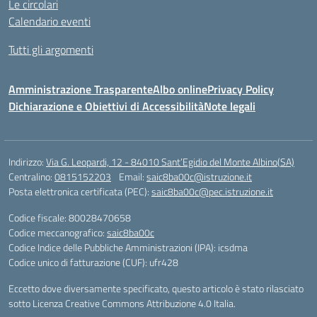
Le circolari
Calendario eventi
Tutti gli argomenti
Amministrazione Trasparente
Albo online
Privacy Policy
Dichiarazione e Obiettivi di Accessibilità
Note legali
Indirizzo:
Via G. Leopardi, 12 - 84010 Sant’Egidio del Monte Albino(SA)
Centralino:
0815152203
Email:
saic8ba00c@istruzione.it
Posta elettronica certificata (PEC):
saic8ba00c@pec.istruzione.it
Codice fiscale: 80028470658
Codice meccanografico:
saic8ba00c
Codice Indice delle Pubbliche Amministrazioni (IPA): icsdma
Codice unico di fatturazione (CUF): ufr428
Eccetto dove diversamente specificato, questo articolo è stato rilasciato
sotto Licenza Creative Commons Attribuzione 4.0 Italia.