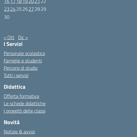
16
17
18
19
20
21
22
23
24
25
26
27
28
29
30
Novembre 2020
« Ott
Dic »
I Servizi
Personale scolastico
Famiglie e studenti
Percorsi di studio
Tutti i servizi
Didattica
Offerta formativa
Le schede didattiche
I progetti delle classi
Novità
Notizie & avvisi