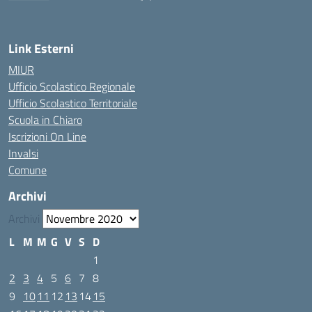
Link Esterni
MIUR
Ufficio Scolastico Regionale
Ufficio Scolastico Territoriale
Scuola in Chiaro
Iscrizioni On Line
Invalsi
Comune
Archivi
Archivi
L
M
M
G
V
S
D
1
2
3
4
5
6
7
8
9
10
11
12
13
14
15