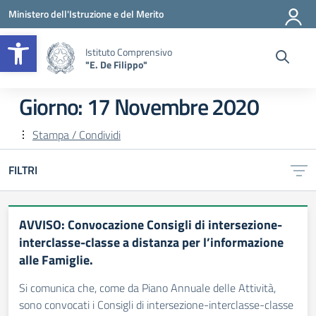
Vai ai contenuti
Vai al menu di navigazione
Vai al footer
Ministero dell'Istruzione e del Merito
Apri la barra degli strumenti
Istituto Comprensivo
"E. De Filippo"
Giorno:
17 Novembre 2020
Stampa / Condividi
FILTRI
AVVISO: Convocazione Consigli di intersezione-
interclasse-classe a distanza per l’informazione
alle Famiglie.
Si comunica che, come da Piano Annuale delle Attività,
sono convocati i Consigli di intersezione-interclasse-classe