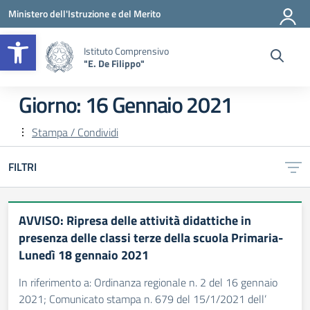
Vai ai contenuti
Vai al menu di navigazione
Vai al footer
Ministero dell'Istruzione e del Merito
Apri la barra degli strumenti
Istituto Comprensivo
"E. De Filippo"
Giorno:
16 Gennaio 2021
Stampa / Condividi
FILTRI
AVVISO: Ripresa delle attività didattiche in
presenza delle classi terze della scuola Primaria-
Lunedì 18 gennaio 2021
In riferimento a: Ordinanza regionale n. 2 del 16 gennaio
2021; Comunicato stampa n. 679 del 15/1/2021 dell’