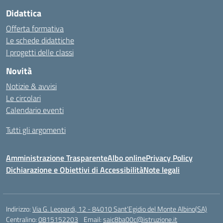
Didattica
Offerta formativa
Le schede didattiche
I progetti delle classi
Novità
Notizie & avvisi
Le circolari
Calendario eventi
Tutti gli argomenti
Amministrazione Trasparente
Albo online
Privacy Policy
Dichiarazione e Obiettivi di Accessibilità
Note legali
Indirizzo:
Via G. Leopardi, 12 - 84010 Sant’Egidio del Monte Albino(SA)
Centralino:
0815152203
Email:
saic8ba00c@istruzione.it