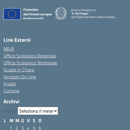
Istituto Comprensivo
"E. De Filippo"
Sant'Egidio del Monte Albino/Corbara
Link Esterni
MIUR
Ufficio Scolastico Regionale
Ufficio Scolastico Territoriale
Scuola in Chiaro
Iscrizioni On Line
Invalsi
Comune
Archivi
Archivi
L
M
M
G
V
S
D
1
2
3
4
5
6