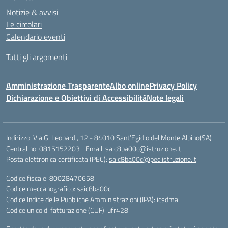
Notizie & avvisi
Le circolari
Calendario eventi
Tutti gli argomenti
Amministrazione Trasparente
Albo online
Privacy Policy
Dichiarazione e Obiettivi di Accessibilità
Note legali
Indirizzo:
Via G. Leopardi, 12 - 84010 Sant’Egidio del Monte Albino(SA)
Centralino:
0815152203
Email:
saic8ba00c@istruzione.it
Posta elettronica certificata (PEC):
saic8ba00c@pec.istruzione.it
Codice fiscale: 80028470658
Codice meccanografico:
saic8ba00c
Codice Indice delle Pubbliche Amministrazioni (IPA): icsdma
Codice unico di fatturazione (CUF): ufr428