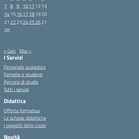
7
8
9
10
11
12
13
14
15
16
17
18
19
20
21
22
23
24
25
26
27
28
Febbraio 2022
« Gen
Mar »
I Servizi
Personale scolastico
Famiglie e studenti
Percorsi di studio
Tutti i servizi
Didattica
Offerta formativa
Le schede didattiche
I progetti delle classi
Novità