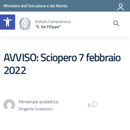
Vai ai contenuti
Vai al menu di navigazione
Vai al footer
Ministero dell'Istruzione e del Merito
Apri la barra degli strumenti
Istituto Comprensivo
"E. De Filippo"
AVVISO: Sciopero 7 febbraio
2022
Personale scolastico
0
Dirigente Scolastico