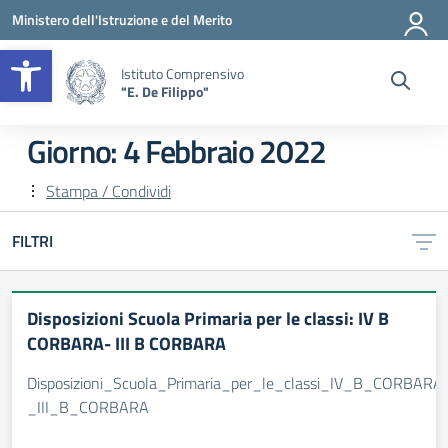
Vai ai contenuti
Vai al menu di navigazione
Vai al footer
Ministero dell'Istruzione e del Merito
Apri la barra degli strumenti
Istituto Comprensivo
"E. De Filippo"
Giorno:
4 Febbraio 2022
Stampa / Condividi
FILTRI
Disposizioni Scuola Primaria per le classi: IV B
CORBARA- III B CORBARA
Disposizioni_Scuola_Primaria_per_le_classi_IV_B_CORBARA
_III_B_CORBARA