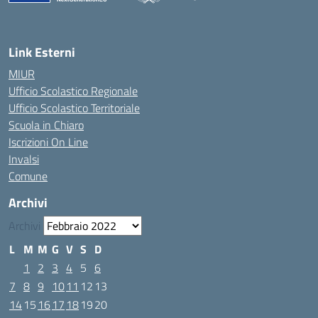
Link Esterni
MIUR
Ufficio Scolastico Regionale
Ufficio Scolastico Territoriale
Scuola in Chiaro
Iscrizioni On Line
Invalsi
Comune
Archivi
Archivi
L
M
M
G
V
S
D
1
2
3
4
5
6
7
8
9
10
11
12
13
14
15
16
17
18
19
20