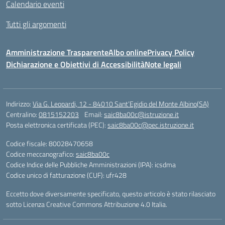
Calendario eventi
Tutti gli argomenti
Amministrazione Trasparente
Albo online
Privacy Policy
Dichiarazione e Obiettivi di Accessibilità
Note legali
Indirizzo:
Via G. Leopardi, 12 - 84010 Sant’Egidio del Monte Albino(SA)
Centralino:
0815152203
Email:
saic8ba00c@istruzione.it
Posta elettronica certificata (PEC):
saic8ba00c@pec.istruzione.it
Codice fiscale: 80028470658
Codice meccanografico:
saic8ba00c
Codice Indice delle Pubbliche Amministrazioni (IPA): icsdma
Codice unico di fatturazione (CUF): ufr428
Eccetto dove diversamente specificato, questo articolo è stato rilasciato
sotto Licenza Creative Commons Attribuzione 4.0 Italia.