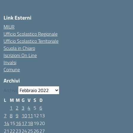
Link Esterni
MIUR
Ufficio Scolastico Regionale
Ufficio Scolastico Territoriale
Scuola in Chiaro
Iscrizioni On Line
Invalsi
Comune
Archivi
Archivi
L
M
M
G
V
S
D
1
2
3
4
5
6
7
8
9
10
11
12
13
14
15
16
17
18
19
20
21
22
23
24
25
26
27