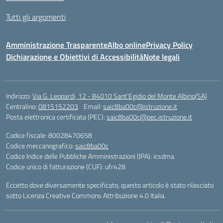
Tutti gli argomenti
Amministrazione Trasparente
Albo online
Privacy Policy
Dichiarazione e Obiettivi di Accessibilità
Note legali
Indirizzo:
Via G. Leopardi, 12 - 84010 Sant’Egidio del Monte Albino(SA)
Centralino:
0815152203
Email:
saic8ba00c@istruzione.it
Posta elettronica certificata (PEC):
saic8ba00c@pec.istruzione.it
Codice fiscale: 80028470658
Codice meccanografico:
saic8ba00c
Codice Indice delle Pubbliche Amministrazioni (IPA): icsdma
Codice unico di fatturazione (CUF): ufr428
Eccetto dove diversamente specificato, questo articolo è stato rilasciato
sotto Licenza Creative Commons Attribuzione 4.0 Italia.