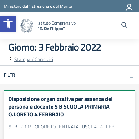
Vai ai contenuti
Vai al menu di navigazione
Vai al footer
Ministero dell'Istruzione e del Merito
Apri la barra degli strumenti
Istituto Comprensivo
"E. De Filippo"
Giorno:
3 Febbraio 2022
Stampa / Condividi
FILTRI
Disposizione organizzativa per assenza del
personale docente 5 B SCUOLA PRIMARIA
O.LORETO 4 FEBBRAIO
5_B_PRIM_OLORETO_ENTRATA_USCITA_4_FEB