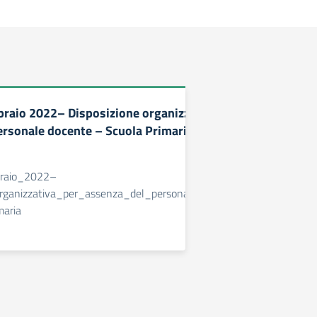
braio 2022– Disposizione organizzativa per
ersonale docente – Scuola Primaria Plesso
braio_2022–
organizzativa_per_assenza_del_personale_docente
maria