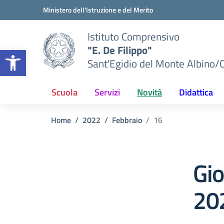
Vai ai contenuti
Vai al menu di navigazione
Vai al footer
Ministero dell'Istruzione e del Merito
Istituto Comprensivo
"E. De Filippo"
Apri la barra degli strumenti
Sant'Egidio del Monte Albino/
Scuola
Servizi
Novità
Didattica
Home
2022
Febbraio
16
Gi
20