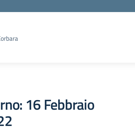
Corbara
orno:
16 Febbraio
22