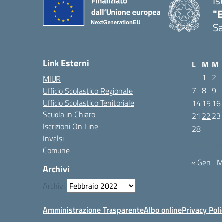
Is
"E
Sa
Link Esterni
L
M
M
1
2
MIUR
7
8
9
Ufficio Scolastico Regionale
Ufficio Scolastico Territoriale
14
15
16
Scuola in Chiaro
21
22
23
Iscrizioni On Line
28
Invalsi
Febbraio 2
Comune
« Gen
M
Archivi
Archivi
Amministrazione Trasparente
Albo online
Privacy Poli