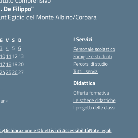
tituto Comprensivo
. De Filippo"
nt'Egidio del Monte Albino/Corbara
I Servizi
G
V
S
D
3
4
5
6
Personale scolastico
10
11
12
13
Famiglie e studenti
Percorsi di studio
17
18
19
20
Tutti i servizi
24
25
26
27
Didattica
022
Offerta formativa
Le schede didattiche
ar »
I progetti delle classi
cy
Dichiarazione e Obiettivi di Accessibilità
Note legali