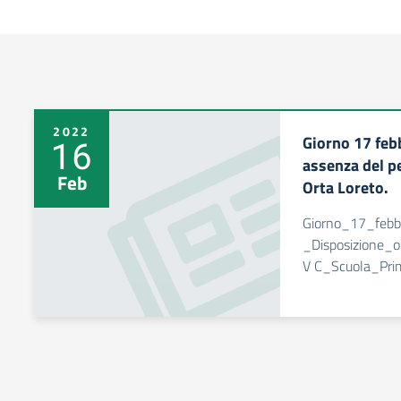
2022
Giorno 17 feb
16
assenza del p
Feb
Orta Loreto.
Giorno_17_feb
_Disposizione_
V C_Scuola_Pri