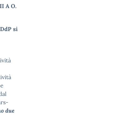
II A O.
 DdP si
ività
ività
 e
dal
ars-
no due