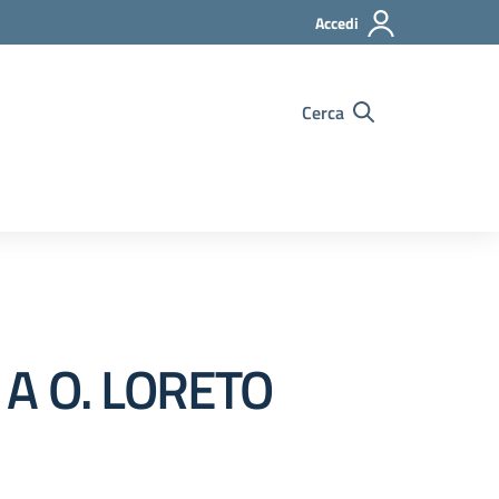
Accedi
Cerca
II A O. LORETO