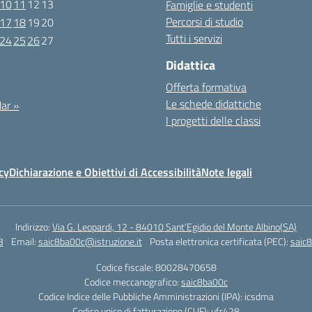
10
11
12
13
Famiglie e studenti
Percorsi di studio
17
18
19
20
Tutti i servizi
24
25
26
27
Didattica
022
Offerta formativa
Le schede didattiche
ar »
I progetti delle classi
cy
Dichiarazione e Obiettivi di Accessibilità
Note legali
Indirizzo:
Via G. Leopardi, 12 - 84010 Sant’Egidio del Monte Albino(SA)
3
Email:
saic8ba00c@istruzione.it
Posta elettronica certificata (PEC):
saic8
Codice fiscale: 80028470658
Codice meccanografico:
saic8ba00c
Codice Indice delle Pubbliche Amministrazioni (IPA): icsdma
Codice unico di fatturazione (CUF): ufr428