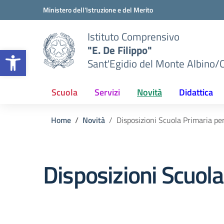
Vai ai contenuti
Vai al menu di navigazione
Vai al footer
Ministero dell'Istruzione e del Merito
Istituto Comprensivo
"E. De Filippo"
Apri la barra degli strumenti
Sant'Egidio del Monte Albino/
Scuola
Servizi
Novità
Didattica
Home
Novità
Disposizioni Scuola Primaria per
Disposizioni Scuola