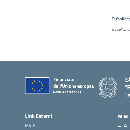
Pubblicat
Eccetto d
Is
"E
Sa
Link Esterni
L
M
M
1
2
MIUR