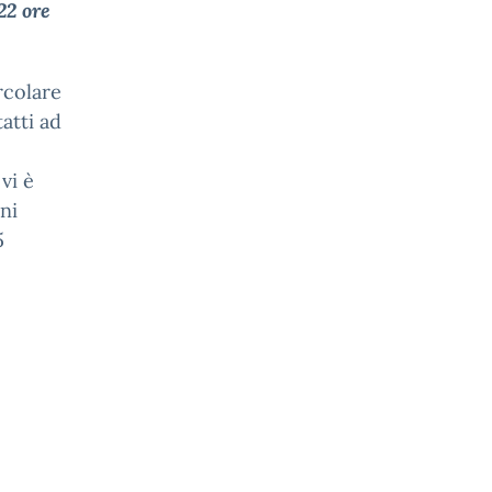
22
ore
rcolare
atti ad
vi è
ni
5