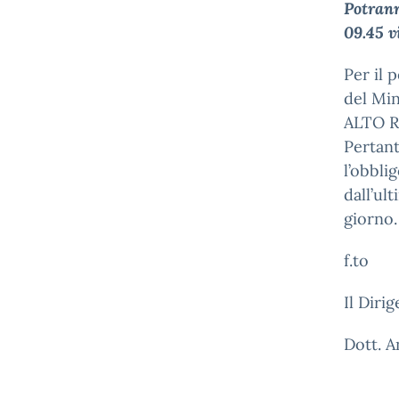
Potrann
09.45 v
Per il 
del Min
ALTO R
Pertant
l’obbli
dall’ul
giorno.
f.to
Il Diri
Dott. 