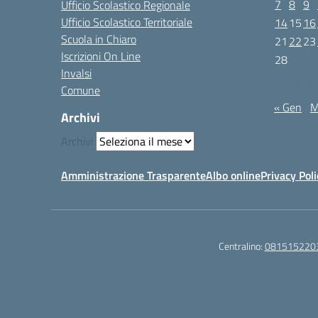
7
8
9
Ufficio Scolastico Regionale
Ufficio Scolastico Territoriale
14
15
16
Scuola in Chiaro
21
22
23
Iscrizioni On Line
28
Invalsi
Febbraio 2
Comune
« Gen
M
Archivi
Archivi
Amministrazione Trasparente
Albo online
Privacy Poli
Centralino:
081515220