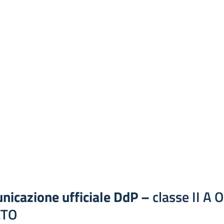
nicazione ufficiale DdP –
classe II A O
ETO