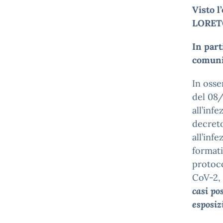
Visto l
LORETO
In part
comuni
In osse
del 08/
all’inf
decreto
all’inf
formati
protoco
CoV-2, 
casi po
esposiz