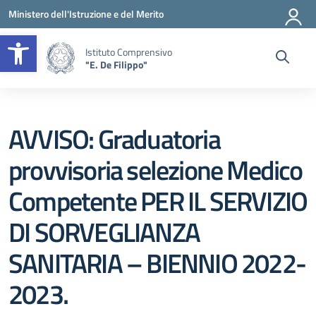
Vai ai contenuti
Vai al menu di navigazione
Vai al footer
Ministero dell'Istruzione e del Merito
Apri la barra degli strumenti
Istituto Comprensivo
"E. De Filippo"
AVVISO: Graduatoria
provvisoria selezione Medico
Competente PER IL SERVIZIO
DI SORVEGLIANZA
SANITARIA – BIENNIO 2022-
2023.