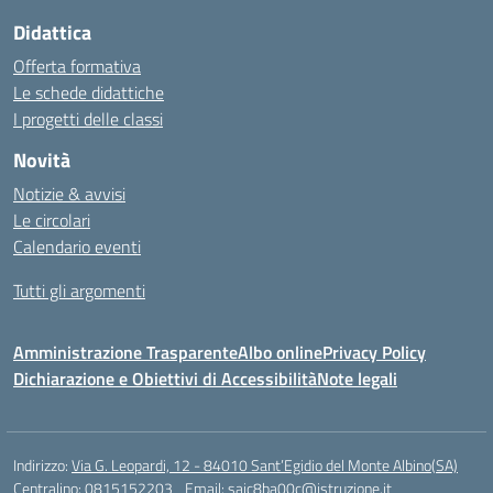
Didattica
Offerta formativa
Le schede didattiche
I progetti delle classi
Novità
Notizie & avvisi
Le circolari
Calendario eventi
Tutti gli argomenti
Amministrazione Trasparente
Albo online
Privacy Policy
Dichiarazione e Obiettivi di Accessibilità
Note legali
Indirizzo:
Via G. Leopardi, 12 - 84010 Sant’Egidio del Monte Albino(SA)
Centralino:
0815152203
Email:
saic8ba00c@istruzione.it