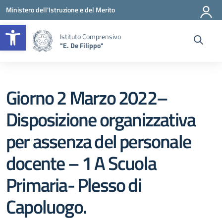
Vai ai contenuti
Vai al menu di navigazione
Vai al footer
Ministero dell'Istruzione e del Merito
Apri la barra degli strumenti
Istituto Comprensivo
"E. De Filippo"
Giorno 2 Marzo 2022–
Disposizione organizzativa
per assenza del personale
docente – 1 A Scuola
Primaria- Plesso di
Capoluogo.