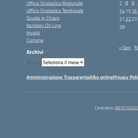
7
8
9
Ufficio Scolastico Regionale
Ufficio Scolastico Territoriale
14
15
16
Scuola in Chiaro
21
22
23
Iscrizioni On Line
28
Invalsi
Febbraio 2
Comune
« Gen
M
Archivi
Archivi
Amministrazione Trasparente
Albo online
Privacy Poli
Centralino:
081515220