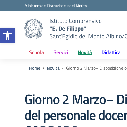
Vai ai contenuti
Vai al menu di navigazione
Vai al footer
Ministero dell'Istruzione e del Merito
Istituto Comprensivo
"E. De Filippo"
Apri la barra degli strumenti
Sant'Egidio del Monte Albino/
Scuola
Servizi
Novità
Didattica
Home
Novità
Giorno 2 Marzo– Disposizione o
Giorno 2 Marzo– Di
del personale docen