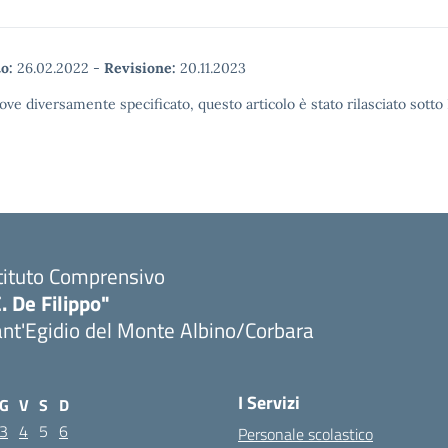
o:
26.02.2022
-
Revisione:
20.11.2023
ove diversamente specificato, questo articolo è stato rilasciato sott
tituto Comprensivo
. De Filippo"
nt'Egidio del Monte Albino/Corbara
I Servizi
G
V
S
D
3
4
5
6
Personale scolastico