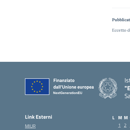
Pubblicat
Eccetto d
Is
"E
Sa
Link Esterni
L
M
M
1
2
MIUR