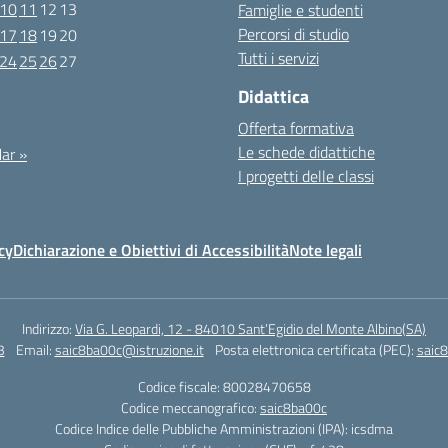
10
11
12
13
Famiglie e studenti
Percorsi di studio
17
18
19
20
Tutti i servizi
24
25
26
27
Didattica
022
Offerta formativa
Le schede didattiche
ar »
I progetti delle classi
cy
Dichiarazione e Obiettivi di Accessibilità
Note legali
Indirizzo:
Via G. Leopardi, 12 - 84010 Sant’Egidio del Monte Albino(SA)
3
Email:
saic8ba00c@istruzione.it
Posta elettronica certificata (PEC):
saic8
Codice fiscale: 80028470658
Codice meccanografico:
saic8ba00c
Codice Indice delle Pubbliche Amministrazioni (IPA): icsdma