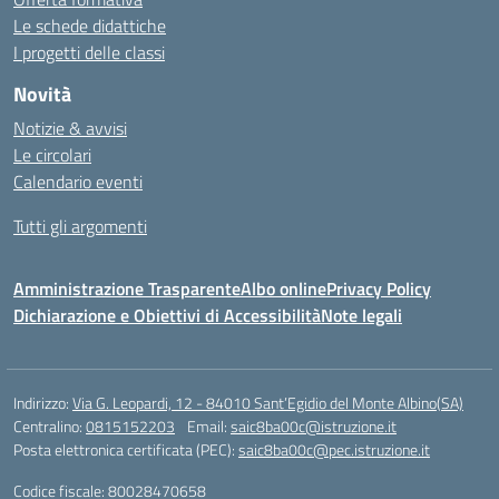
Le schede didattiche
I progetti delle classi
Novità
Notizie & avvisi
Le circolari
Calendario eventi
Tutti gli argomenti
Amministrazione Trasparente
Albo online
Privacy Policy
Dichiarazione e Obiettivi di Accessibilità
Note legali
Indirizzo:
Via G. Leopardi, 12 - 84010 Sant’Egidio del Monte Albino(SA)
Centralino:
0815152203
Email:
saic8ba00c@istruzione.it
Posta elettronica certificata (PEC):
saic8ba00c@pec.istruzione.it
Codice fiscale: 80028470658