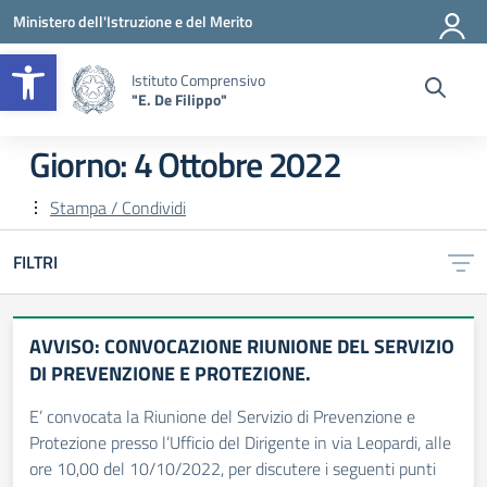
Vai ai contenuti
Vai al menu di navigazione
Vai al footer
Ministero dell'Istruzione e del Merito
Apri la barra degli strumenti
Istituto Comprensivo
"E. De Filippo"
Giorno:
4 Ottobre 2022
Stampa / Condividi
FILTRI
AVVISO: CONVOCAZIONE RIUNIONE DEL SERVIZIO
DI PREVENZIONE E PROTEZIONE.
E’ convocata la Riunione del Servizio di Prevenzione e
Protezione presso l’Ufficio deI Dirigente in via Leopardi, alle
ore 10,00 del 10/10/2022, per discutere i seguenti punti