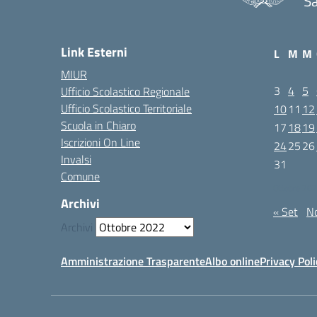
Sa
Link Esterni
L
M
M
MIUR
3
4
5
Ufficio Scolastico Regionale
Ufficio Scolastico Territoriale
10
11
12
Scuola in Chiaro
17
18
19
Iscrizioni On Line
24
25
26
Invalsi
31
Comune
Ottobre 20
Archivi
« Set
N
Archivi
Amministrazione Trasparente
Albo online
Privacy Poli