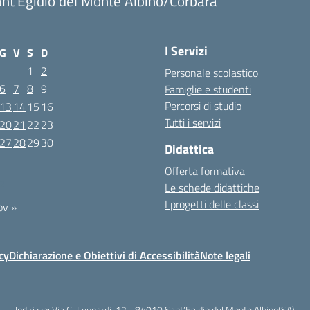
nt'Egidio del Monte Albino/Corbara
I Servizi
G
V
S
D
1
2
Personale scolastico
6
7
8
9
Famiglie e studenti
Percorsi di studio
13
14
15
16
Tutti i servizi
20
21
22
23
27
28
29
30
Didattica
Offerta formativa
22
Le schede didattiche
I progetti delle classi
ov »
cy
Dichiarazione e Obiettivi di Accessibilità
Note legali
Indirizzo:
Via G. Leopardi, 12 - 84010 Sant’Egidio del Monte Albino(SA)