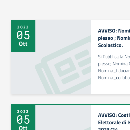
2022
AVVISO: Nomin
05
plesso ; Nomi
Ott
Scolastico.
Si Pubblica la N
plesso; Nomina C
Nomina_fiducia
Nomina_collabo
2022
AVVISO: Cost
05
Elettorale di 
Ott
2023/24