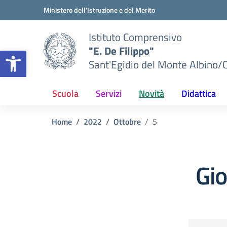
Vai ai contenuti
Vai al menu di navigazione
Vai al footer
Ministero dell'Istruzione e del Merito
Istituto Comprensivo
"E. De Filippo"
Apri la barra degli strumenti
Sant'Egidio del Monte Albino/
Scuola
Servizi
Novità
Didattica
Home
2022
Ottobre
5
Gi