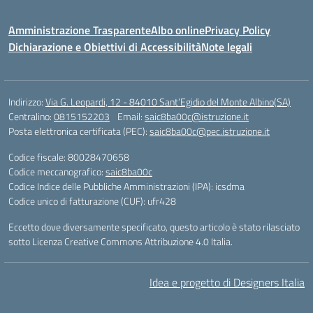
Amministrazione Trasparente
Albo online
Privacy Policy
Dichiarazione e Obiettivi di Accessibilità
Note legali
Indirizzo:
Via G. Leopardi, 12 - 84010 Sant’Egidio del Monte Albino(SA)
Centralino:
0815152203
Email:
saic8ba00c@istruzione.it
Posta elettronica certificata (PEC):
saic8ba00c@pec.istruzione.it
Codice fiscale: 80028470658
Codice meccanografico:
saic8ba00c
Codice Indice delle Pubbliche Amministrazioni (IPA): icsdma
Codice unico di fatturazione (CUF): ufr428
Eccetto dove diversamente specificato, questo articolo è stato rilasciato
sotto Licenza Creative Commons Attribuzione 4.0 Italia.
Idea e progetto di Designers Italia