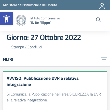
Vai ai contenuti
Vai al menu di navigazione
Vai al footer
Ministero dell'Istruzione e del Merito
Apri la barra degli strumenti
Istituto Comprensivo
"E. De Filippo"
Giorno:
27 Ottobre 2022
Stampa / Condividi
FILTRI
AVVISO: Pubblicazione DVR e relativa
integrazione
Si Comunica la Pubblicazione nell’area SICUREZZA la DVR
e la relativa integrazione.