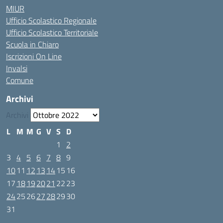
MIUR
Ufficio Scolastico Regionale
Ufficio Scolastico Territoriale
Scuola in Chiaro
Iscrizioni On Line
Invalsi
Comune
Archivi
Archivi
L
M
M
G
V
S
D
1
2
3
4
5
6
7
8
9
10
11
12
13
14
15
16
17
18
19
20
21
22
23
24
25
26
27
28
29
30
31