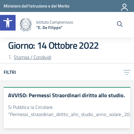
Vai ai contenuti
Vai al menu di navigazione
Vai al footer
Ministero dell'Istruzione e del Merito
Apri la barra degli strumenti
Istituto Comprensivo
"E. De Filippo"
Giorno:
14 Ottobre 2022
Stampa / Condividi
FILTRI
AVVISO: Permessi Straordinari diritto allo studio.
Si Pubblica la Circolare:
“Permessi_straordinari_diritto_allo_studio_anno_solare_202