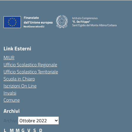
Istituto Comprensivo
"E. De Filippo"
Sant'Egidio del Monte Albino/Corbara
Link Esterni
MIUR
Ufficio Scolastico Regionale
Ufficio Scolastico Territoriale
Scuola in Chiaro
Iscrizioni On Line
Invalsi
Comune
Archivi
Archivi
L
M
M
G
V
S
D