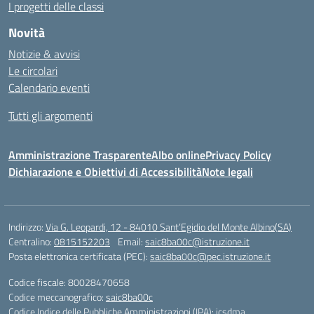
I progetti delle classi
Novità
Notizie & avvisi
Le circolari
Calendario eventi
Tutti gli argomenti
Amministrazione Trasparente
Albo online
Privacy Policy
Dichiarazione e Obiettivi di Accessibilità
Note legali
Indirizzo:
Via G. Leopardi, 12 - 84010 Sant’Egidio del Monte Albino(SA)
Centralino:
0815152203
Email:
saic8ba00c@istruzione.it
Posta elettronica certificata (PEC):
saic8ba00c@pec.istruzione.it
Codice fiscale: 80028470658
Codice meccanografico:
saic8ba00c
Codice Indice delle Pubbliche Amministrazioni (IPA): icsdma