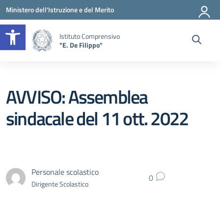
Vai ai contenuti
Vai al menu di navigazione
Vai al footer
Ministero dell'Istruzione e del Merito
Apri la barra degli strumenti
Istituto Comprensivo
"E. De Filippo"
AVVISO: Assemblea
sindacale del 11 ott. 2022
Personale scolastico
0
Dirigente Scolastico