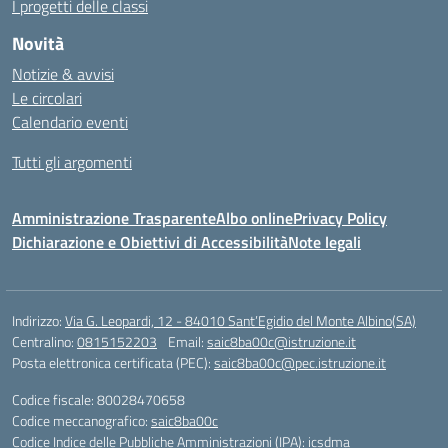
I progetti delle classi
Novità
Notizie & avvisi
Le circolari
Calendario eventi
Tutti gli argomenti
Amministrazione Trasparente
Albo online
Privacy Policy
Dichiarazione e Obiettivi di Accessibilità
Note legali
Indirizzo:
Via G. Leopardi, 12 - 84010 Sant’Egidio del Monte Albino(SA)
Centralino:
0815152203
Email:
saic8ba00c@istruzione.it
Posta elettronica certificata (PEC):
saic8ba00c@pec.istruzione.it
Codice fiscale: 80028470658
Codice meccanografico:
saic8ba00c
Codice Indice delle Pubbliche Amministrazioni (IPA): icsdma