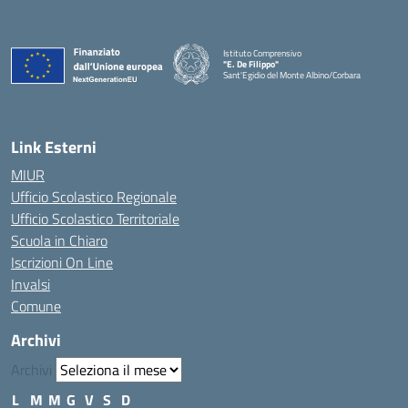
Istituto Comprensivo
"E. De Filippo"
Sant'Egidio del Monte Albino/Corbara
Link Esterni
MIUR
Ufficio Scolastico Regionale
Ufficio Scolastico Territoriale
Scuola in Chiaro
Iscrizioni On Line
Invalsi
Comune
Archivi
Archivi
L
M
M
G
V
S
D