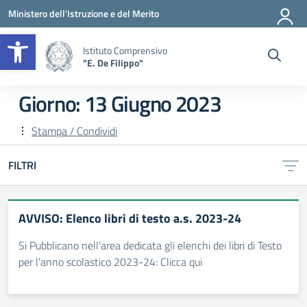
Vai ai contenuti
Vai al menu di navigazione
Vai al footer
Ministero dell'Istruzione e del Merito
Apri la barra degli strumenti
Istituto Comprensivo
"E. De Filippo"
Giorno:
13 Giugno 2023
Stampa / Condividi
FILTRI
AVVISO: Elenco libri di testo a.s. 2023-24
Si Pubblicano nell’area dedicata gli elenchi dei libri di Testo
per l’anno scolastico 2023-24: Clicca qui