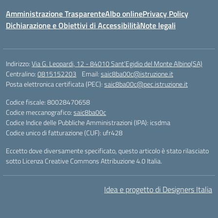
Amministrazione Trasparente
Albo online
Privacy Policy
Dichiarazione e Obiettivi di Accessibilità
Note legali
Indirizzo:
Via G. Leopardi, 12 - 84010 Sant’Egidio del Monte Albino(SA)
Centralino:
0815152203
Email:
saic8ba00c@istruzione.it
Posta elettronica certificata (PEC):
saic8ba00c@pec.istruzione.it
Codice fiscale: 80028470658
Codice meccanografico:
saic8ba00c
Codice Indice delle Pubbliche Amministrazioni (IPA): icsdma
Codice unico di fatturazione (CUF): ufr428
Eccetto dove diversamente specificato, questo articolo è stato rilasciato
sotto Licenza Creative Commons Attribuzione 4.0 Italia.
Idea e progetto di Designers Italia