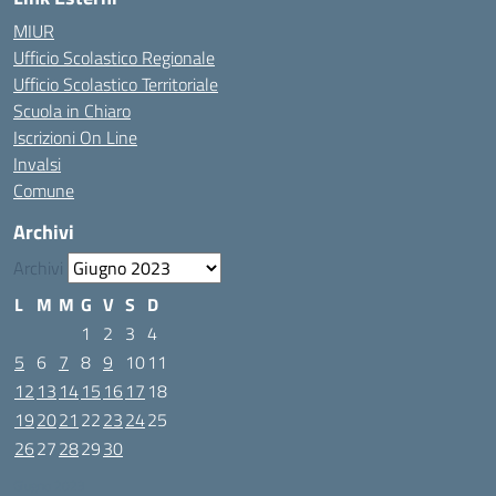
MIUR
Ufficio Scolastico Regionale
Ufficio Scolastico Territoriale
Scuola in Chiaro
Iscrizioni On Line
Invalsi
Comune
Archivi
Archivi
L
M
M
G
V
S
D
1
2
3
4
5
6
7
8
9
10
11
12
13
14
15
16
17
18
19
20
21
22
23
24
25
26
27
28
29
30
Giugno 2023