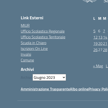
Sa
Link Esterni
L
M
M
MIUR
5
6
7
Ufficio Scolastico Regionale
Ufficio Scolastico Territoriale
12
13
14
Scuola in Chiaro
19
20
21
Iscrizioni On Line
26
27
28
Invalsi
Giugno 202
Comune
« Mag
L
Archivi
Archivi
Amministrazione Trasparente
Albo online
Privacy Poli