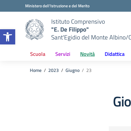
Vai ai contenuti
Vai al menu di navigazione
Vai al footer
Ministero dell'Istruzione e del Merito
Istituto Comprensivo
"E. De Filippo"
Apri la barra degli strumenti
Sant'Egidio del Monte Albino/
Scuola
Servizi
Novità
Didattica
Home
2023
Giugno
23
Gi