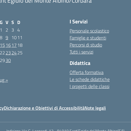
nt'Egidio del Monte Albino/Corbara
I Servizi
G
V
S
D
1
2
3
4
Personale scolastico
8
9
10
11
Famiglie e studenti
Percorsi di studio
15
16
17
18
Tutti i servizi
22
23
24
25
29
30
Didattica
3
Offerta formativa
Le schede didattiche
ug »
I progetti delle classi
cy
Dichiarazione e Obiettivi di Accessibilità
Note legali
Indirizzo:
Via G. Leopardi, 12 - 84010 Sant’Egidio del Monte Albino(SA)