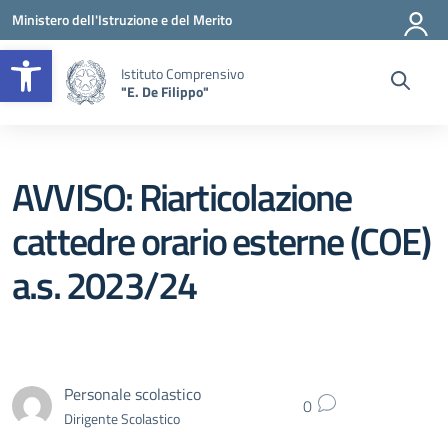
Vai ai contenuti
Vai al menu di navigazione
Vai al footer
Ministero dell'Istruzione e del Merito
Apri la barra degli strumenti
Istituto Comprensivo
"E. De Filippo"
AVVISO: Riarticolazione
cattedre orario esterne (COE)
a.s. 2023/24
Personale scolastico
0
Dirigente Scolastico