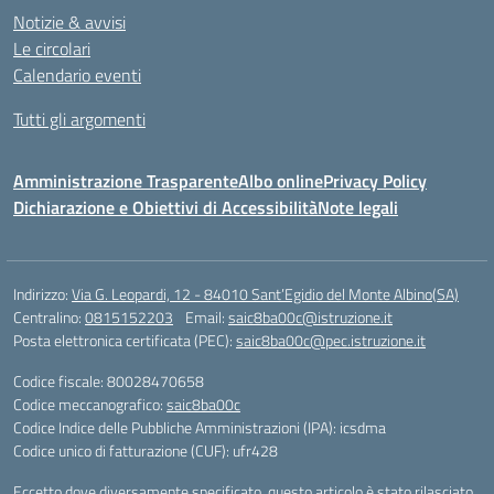
Notizie & avvisi
Le circolari
Calendario eventi
Tutti gli argomenti
Amministrazione Trasparente
Albo online
Privacy Policy
Dichiarazione e Obiettivi di Accessibilità
Note legali
Indirizzo:
Via G. Leopardi, 12 - 84010 Sant’Egidio del Monte Albino(SA)
Centralino:
0815152203
Email:
saic8ba00c@istruzione.it
Posta elettronica certificata (PEC):
saic8ba00c@pec.istruzione.it
Codice fiscale: 80028470658
Codice meccanografico:
saic8ba00c
Codice Indice delle Pubbliche Amministrazioni (IPA): icsdma
Codice unico di fatturazione (CUF): ufr428
Eccetto dove diversamente specificato, questo articolo è stato rilasciato