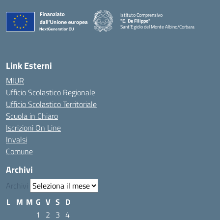
Istituto Comprensivo
"E. De Filippo"
Sant'Egidio del Monte Albino/Corbara
Link Esterni
MIUR
Ufficio Scolastico Regionale
Ufficio Scolastico Territoriale
Scuola in Chiaro
Iscrizioni On Line
Invalsi
Comune
Archivi
Archivi
L
M
M
G
V
S
D
1
2
3
4