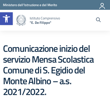
Vai ai contenuti
Vai al menu di navigazione
Vai al footer
Ministero dell'Istruzione e del Merito
Apri la barra degli strumenti
Istituto Comprensivo
"E. De Filippo"
Comunicazione inizio del
servizio Mensa Scolastica
Comune di S. Egidio del
Monte Albino – a.s.
2021/2022.