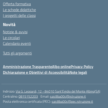
Offerta formativa
Le schede didattiche
I progetti delle classi
Novità
Notizie & avvisi
Le circolari
Calendario eventi
Tutti gli argomenti
Amministrazione Trasparente
Albo online
Privacy Policy
Dichiarazione e Obiettivi di Accessibilità
Note legali
Indirizzo:
Via G. Leopardi, 12 - 84010 Sant’Egidio del Monte Albino(SA)
Centralino:
0815152203
Email:
saic8ba00c@istruzione.it
Posta elettronica certificata (PEC):
saic8ba00c@pec.istruzione.it