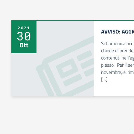
2021
AVVISO: AGGI
30
Si Comunica ai do
Ott
chiede di prende
contenuti nell’a
plesso. Per il ser
novembre, si rim
[…]