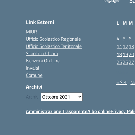
Sa
Link Esterni
L
M
M
MIUR
4
5
6
Ufficio Scolastico Regionale
Ufficio Scolastico Territoriale
11
12
13
Scuola in Chiaro
18
19
20
Iscrizioni On Line
25
26
27
Invalsi
Ottobre 20
Comune
« Set
N
Archivi
Archivi
Amministrazione Trasparente
Albo online
Privacy Poli