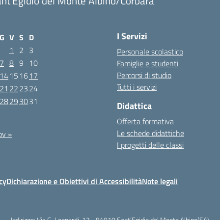
nt'Egidio del Monte Albino/Corbara
I Servizi
G
V
S
D
1
2
3
Personale scolastico
7
8
9
10
Famiglie e studenti
Percorsi di studio
14
15
16
17
Tutti i servizi
21
22
23
24
28
29
30
31
Didattica
21
Offerta formativa
Le schede didattiche
ov »
I progetti delle classi
cy
Dichiarazione e Obiettivi di Accessibilità
Note legali
Indirizzo:
Via G. Leopardi, 12 - 84010 Sant’Egidio del Monte Albino(SA)