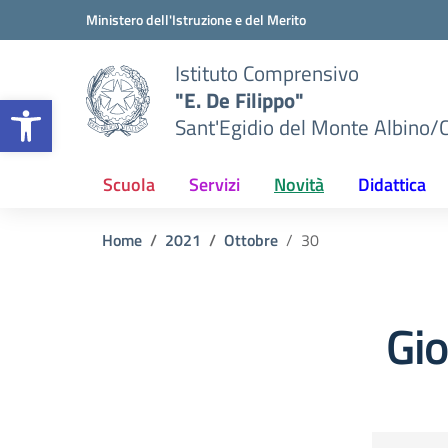
Vai ai contenuti
Vai al menu di navigazione
Vai al footer
Ministero dell'Istruzione e del Merito
Istituto Comprensivo
"E. De Filippo"
Apri la barra degli strumenti
Sant'Egidio del Monte Albino/
Scuola
Servizi
Novità
Didattica
Home
2021
Ottobre
30
Gi