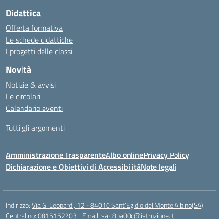
Didattica
Offerta formativa
Le schede didattiche
I progetti delle classi
Novità
Notizie & avvisi
Le circolari
Calendario eventi
Tutti gli argomenti
Amministrazione Trasparente
Albo online
Privacy Policy
Dichiarazione e Obiettivi di Accessibilità
Note legali
Indirizzo:
Via G. Leopardi, 12 - 84010 Sant’Egidio del Monte Albino(SA)
Centralino:
0815152203
Email:
saic8ba00c@istruzione.it