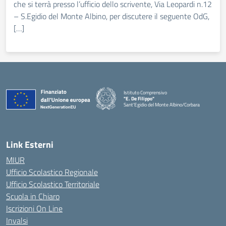
che si terrà presso l’ufficio dello scrivente, Via Leopardi n.12
– S.Egidio del Monte Albino, per discutere il seguente OdG,
[…]
Istituto Comprensivo
"E. De Filippo"
Sant'Egidio del Monte Albino/Corbara
Link Esterni
MIUR
Ufficio Scolastico Regionale
Ufficio Scolastico Territoriale
Scuola in Chiaro
Iscrizioni On Line
Invalsi