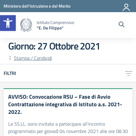
Vai ai contenuti
Vai al menu di navigazione
Vai al footer
Ministero dell'Istruzione e del Merito
Apri la barra degli strumenti
Istituto Comprensivo
"E. De Filippo"
Giorno:
27 Ottobre 2021
Stampa / Condividi
FILTRI
AVVISO: Convocazione RSU – Fase di Avvio
Contrattazione integrativa di Istituto a.s. 2021-
2022.
Le SS.LL. sono invitate a partecipare all’incontro
programmato per giovedì 04 novembre 2021 alle ore 08.30