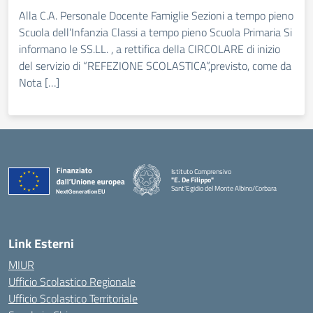
Alla C.A. Personale Docente Famiglie Sezioni a tempo pieno
Scuola dell’Infanzia Classi a tempo pieno Scuola Primaria Si
informano le SS.LL. , a rettifica della CIRCOLARE di inizio
del servizio di “REFEZIONE SCOLASTICA”,previsto, come da
Nota […]
Istituto Comprensivo
"E. De Filippo"
Sant'Egidio del Monte Albino/Corbara
Link Esterni
MIUR
Ufficio Scolastico Regionale
Ufficio Scolastico Territoriale