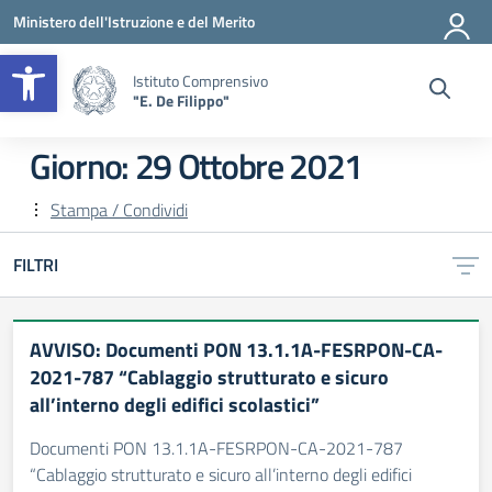
Vai ai contenuti
Vai al menu di navigazione
Vai al footer
Ministero dell'Istruzione e del Merito
Apri la barra degli strumenti
Istituto Comprensivo
"E. De Filippo"
Giorno:
29 Ottobre 2021
Stampa / Condividi
FILTRI
AVVISO: Documenti PON 13.1.1A-FESRPON-CA-
2021-787 “Cablaggio strutturato e sicuro
all’interno degli edifici scolastici”
Documenti PON 13.1.1A-FESRPON-CA-2021-787
“Cablaggio strutturato e sicuro all’interno degli edifici