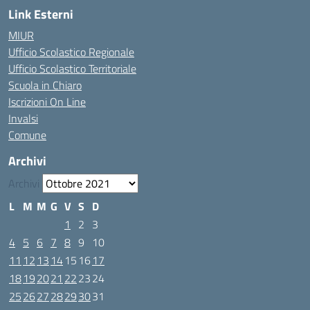
Link Esterni
MIUR
Ufficio Scolastico Regionale
Ufficio Scolastico Territoriale
Scuola in Chiaro
Iscrizioni On Line
Invalsi
Comune
Archivi
Archivi
L
M
M
G
V
S
D
1
2
3
4
5
6
7
8
9
10
11
12
13
14
15
16
17
18
19
20
21
22
23
24
25
26
27
28
29
30
31