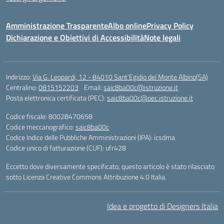
Amministrazione Trasparente
Albo online
Privacy Policy
Dichiarazione e Obiettivi di Accessibilità
Note legali
Indirizzo:
Via G. Leopardi, 12 - 84010 Sant’Egidio del Monte Albino(SA)
Centralino:
0815152203
Email:
saic8ba00c@istruzione.it
Posta elettronica certificata (PEC):
saic8ba00c@pec.istruzione.it
Codice fiscale: 80028470658
Codice meccanografico:
saic8ba00c
Codice Indice delle Pubbliche Amministrazioni (IPA): icsdma
Codice unico di fatturazione (CUF): ufr428
Eccetto dove diversamente specificato, questo articolo è stato rilasciato
sotto Licenza Creative Commons Attribuzione 4.0 Italia.
Idea e progetto di Designers Italia