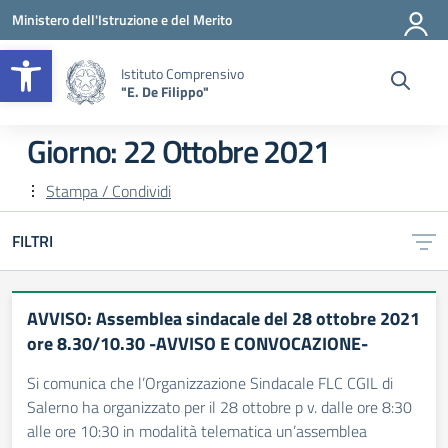
Vai ai contenuti
Vai al menu di navigazione
Vai al footer
Ministero dell'Istruzione e del Merito
Apri la barra degli strumenti
Istituto Comprensivo
"E. De Filippo"
Giorno:
22 Ottobre 2021
Stampa / Condividi
FILTRI
AVVISO: Assemblea sindacale del 28 ottobre 2021
ore 8.30/10.30 -AVVISO E CONVOCAZIONE-
Si comunica che l’Organizzazione Sindacale FLC CGIL di
Salerno ha organizzato per il 28 ottobre p v. dalle ore 8:30
alle ore 10:30 in modalità telematica un’assemblea