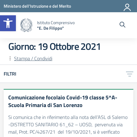
Vai ai contenuti
Vai al menu di navigazione
Vai al footer
Ministero dell'Istruzione e del Merito
Apri la barra degli strumenti
Istituto Comprensivo
"E. De Filippo"
Giorno:
19 Ottobre 2021
Stampa / Condividi
FILTRI
Comunicazione focolaio Covid-19 classe 5^A-
Scuola Primaria di San Lorenzo
Si comunica che in riferimento alla nota dell’ASL di Salerno
-DISTRETTO SANITARIO 61_62 – UOSD, pervenuta via
mail, Prot. PC/4267/21 del 19/10/2021, si è verificato