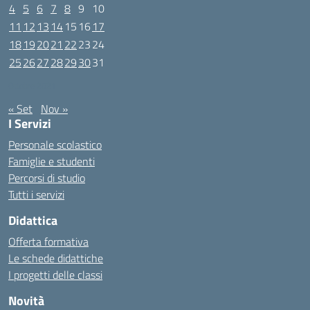
4
5
6
7
8
9
10
11
12
13
14
15
16
17
18
19
20
21
22
23
24
25
26
27
28
29
30
31
Ottobre 2021
« Set
Nov »
I Servizi
Personale scolastico
Famiglie e studenti
Percorsi di studio
Tutti i servizi
Didattica
Offerta formativa
Le schede didattiche
I progetti delle classi
Novità