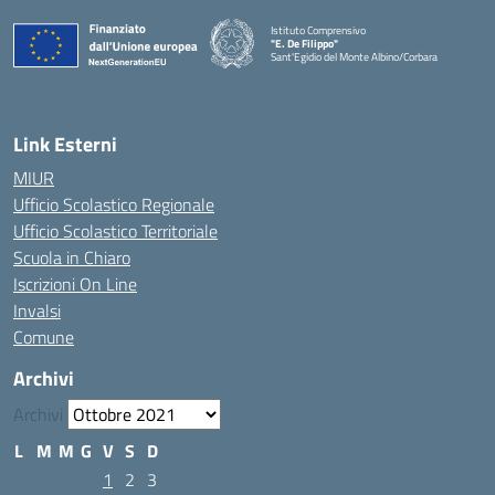
Istituto Comprensivo
"E. De Filippo"
Sant'Egidio del Monte Albino/Corbara
Link Esterni
MIUR
Ufficio Scolastico Regionale
Ufficio Scolastico Territoriale
Scuola in Chiaro
Iscrizioni On Line
Invalsi
Comune
Archivi
Archivi
L
M
M
G
V
S
D
1
2
3