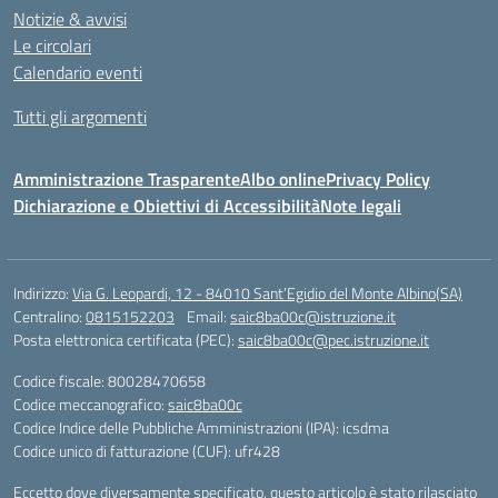
Notizie & avvisi
Le circolari
Calendario eventi
Tutti gli argomenti
Amministrazione Trasparente
Albo online
Privacy Policy
Dichiarazione e Obiettivi di Accessibilità
Note legali
Indirizzo:
Via G. Leopardi, 12 - 84010 Sant’Egidio del Monte Albino(SA)
Centralino:
0815152203
Email:
saic8ba00c@istruzione.it
Posta elettronica certificata (PEC):
saic8ba00c@pec.istruzione.it
Codice fiscale: 80028470658
Codice meccanografico:
saic8ba00c
Codice Indice delle Pubbliche Amministrazioni (IPA): icsdma
Codice unico di fatturazione (CUF): ufr428
Eccetto dove diversamente specificato, questo articolo è stato rilasciato