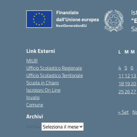
Is
"E
Sa
Link Esterni
L
M
M
MIUR
4
5
6
Ufficio Scolastico Regionale
Ufficio Scolastico Territoriale
11
12
13
Scuola in Chiaro
18
19
20
Iscrizioni On Line
25
26
27
Invalsi
Ottobre 20
Comune
« Set
N
Archivi
Archivi