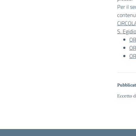
Per il s
contenut
CIRCOLA
S. Egid
OR
OR
OR
Pubblicat
Eccetto d