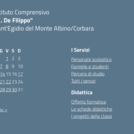
tituto Comprensivo
. De Filippo"
nt'Egidio del Monte Albino/Corbara
I Servizi
G
V
S
D
1
2
3
Personale scolastico
7
8
9
10
Famiglie e studenti
Percorsi di studio
14
15
16
17
Tutti i servizi
21
22
23
24
28
29
30
31
Didattica
21
Offerta formativa
Le schede didattiche
ov »
I progetti delle classi