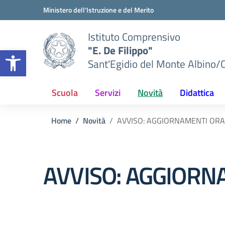
Vai ai contenuti
Vai al menu di navigazione
Vai al footer
Ministero dell'Istruzione e del Merito
Istituto Comprensivo
"E. De Filippo"
Apri la barra degli strumenti
Sant'Egidio del Monte Albino/
Scuola
Servizi
Novità
Didattica
Home
Novità
AVVISO: AGGIORNAMENTI ORARI
AVVISO: AGGIORNA