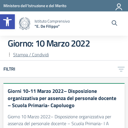
Vai ai contenuti
Vai al menu di navigazione
Vai al footer
Ministero dell'Istruzione e del Merito
Apri la barra degli strumenti
Istituto Comprensivo
"E. De Filippo"
Giorno:
10 Marzo 2022
Stampa / Condividi
FILTRI
Giorni 10-11 Marzo 2022– Disposizione
organizzativa per assenza del personale docente
– Scuola Primaria- Capoluogo
Giorno 10 Marzo 2022– Disposizione organizzativa per
assenza del personale docente – Scuola Primaria- I A