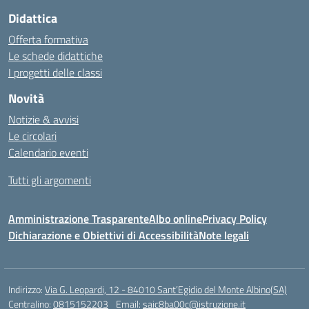
Didattica
Offerta formativa
Le schede didattiche
I progetti delle classi
Novità
Notizie & avvisi
Le circolari
Calendario eventi
Tutti gli argomenti
Amministrazione Trasparente
Albo online
Privacy Policy
Dichiarazione e Obiettivi di Accessibilità
Note legali
Indirizzo:
Via G. Leopardi, 12 - 84010 Sant’Egidio del Monte Albino(SA)
Centralino:
0815152203
Email:
saic8ba00c@istruzione.it